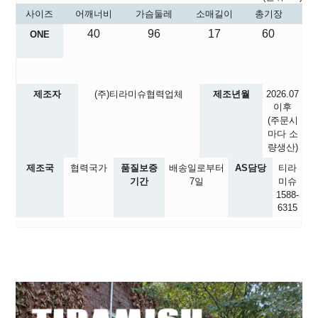
사이즈
어깨너비
가슴둘레
소매길이
총기장
40
96
17
60
ONE
제조자
(주)티라미슈협력업체
제조년월
2026.07
이후
(주문시
마다 소
량생산)
제조국
협력국가
품질보증
배송일로부터
AS담당
티라
기간
7일
미슈
1588-
6315