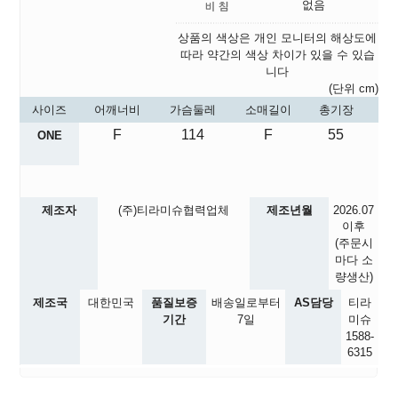
없음
상품의 색상은 개인 모니터의 해상도에
따라 약간의 색상 차이가 있을 수 있습
니다
(단위 cm)
사이즈
어깨너비
가슴둘레
소매길이
총기장
F
114
F
55
ONE
제조자
(주)티라미슈협력업체
제조년월
2026.07
이후
(주문시
마다 소
량생산)
제조국
대한민국
품질보증
배송일로부터
AS담당
티라
기간
7일
미슈
1588-
6315