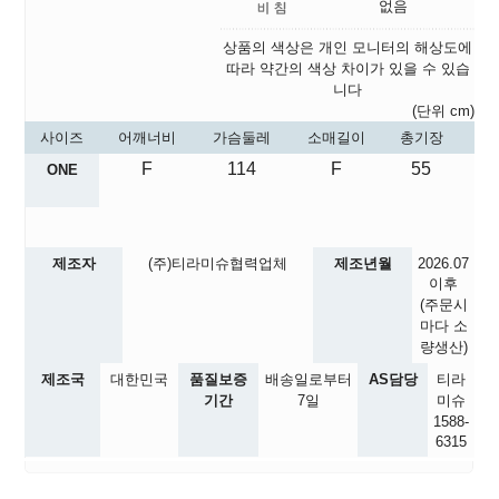
없음
상품의 색상은 개인 모니터의 해상도에
따라 약간의 색상 차이가 있을 수 있습
니다
(단위 cm)
사이즈
어깨너비
가슴둘레
소매길이
총기장
F
114
F
55
ONE
제조자
(주)티라미슈협력업체
제조년월
2026.07
이후
(주문시
마다 소
량생산)
제조국
대한민국
품질보증
배송일로부터
AS담당
티라
기간
7일
미슈
1588-
6315