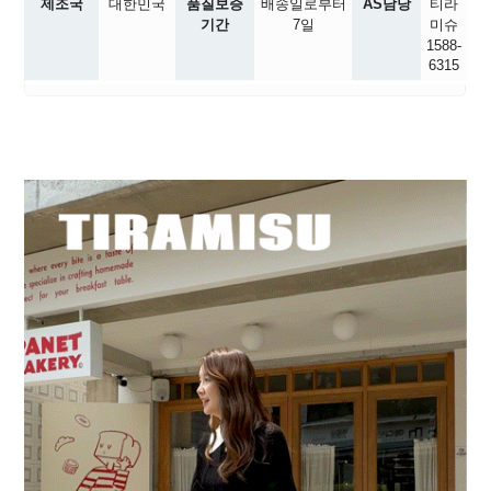
제조국
대한민국
품질보증
배송일로부터
AS담당
티라
기간
7일
미슈
1588-
6315