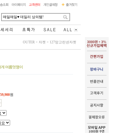
OUTER
>
자켓
>
127망고린넨자켓
원하게 여름멋쟁이
59,900
원