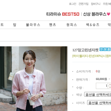
127망고린넨자켓
[하이퀄리티-린넨100%] 시
소비자가격 :
0
원
68,000
원
>
판매가격 :
수량 :
색상 :
사이즈 :