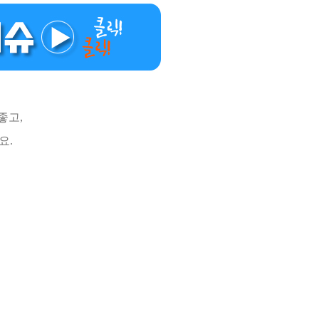
좋고,
요.