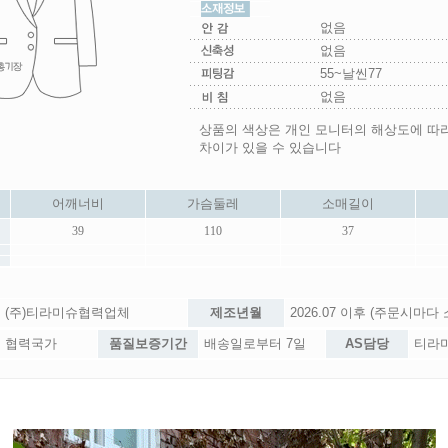
없음
없음
55~날씬77
없음
상품의 색상은 개인 모니터의 해상도에 따
차이가 있을 수 있습니다
어깨너비
가슴둘레
소매길이
39
110
37
(주)티라미슈협력업체
제조년월
2026.07 이후 (주문시마다
협력국가
품질보증기간
배송일로부터 7일
AS담당
티라미슈