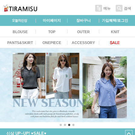
메뉴
검색
마이페이지
장바구니
가입혜택/로그인
BLOUSE
TOP
OUTER
KNIT
PANTS&SKIRT
ONEPIECE
ACCESSORY
신상 UP~UP! ♥SALE♥