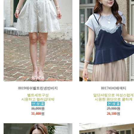
8019매쉬벨트린넨반바지
8017바비배색티
벨트세트구성
밑단셔링으로 여성스럽게
시원하고 컬러감대박
시원한 원단으로 쿨하게
36,000원
29,900원
31,400
원
26,100
원