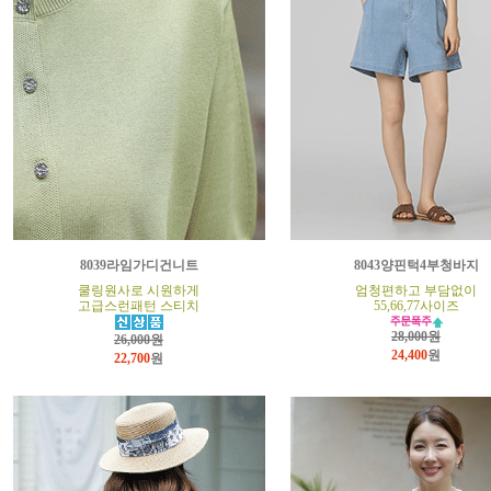
8039라임가디건니트
8043양핀턱4부청바지
쿨링원사로 시원하게
엄청편하고 부담없이
고급스런패턴 스티치
55,66,77사이즈
28,000원
26,000원
24,400
원
22,700
원