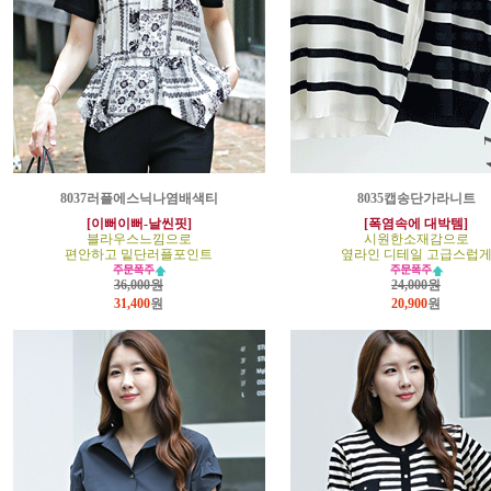
8037러플에스닉나염배색티
8035캡송단가라니트
[이뻐이뻐-날씬핏]
[폭염속에 대박템]
블라우스느낌으로
시원한소재감으로
편안하고 밑단러플포인트
옆라인 디테일 고급스럽
36,000원
24,000원
31,400
원
20,900
원