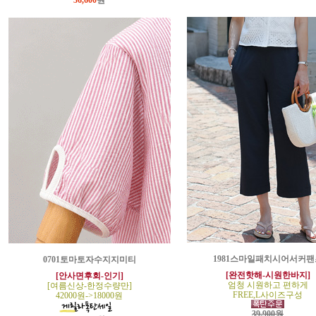
36,600
원
1981스마일패치시어서커팬
0701토마토자수지지미티
[완전핫해-시원한바지]
[안사면후회-인기]
엄청 시원하고 편하게
[여름신상-한정수량만]
FREE,L사이즈구성
42000원->18000원
39,900원