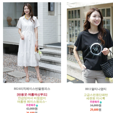
8024리치레이스반팔원피스
8011멀티나염티
[반응굿-여름여신무드]
고급스런원단패턴
안감있어서 비침없이
세련된 미시룩
여름엔 레이스원피스~
34,000원
42,000원
29,600
원