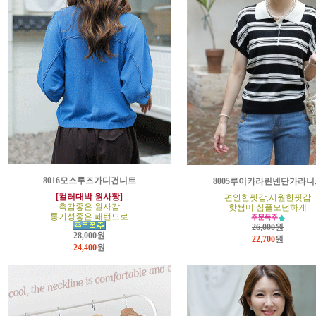
8016모스루즈가디건니트
8005루이카라린넨단가라니
[컬러대박 원사짱]
편안한핏감,시원한핏감
촉감좋은 원사감
핫썸머 심플모던하게
통기성좋은 패턴으로
26,000원
28,000원
22,700
원
24,400
원