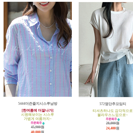
5444더즌줄지시스루남방
572옆단추꼬임티
[한여름에 더잘나가]
티셔츠하나도 감각적으로
시원해보이는 시스루
블라우스느낌으로~
가볍게 여름까지~
28,000원
45,900원
24,400
원
40,000
원