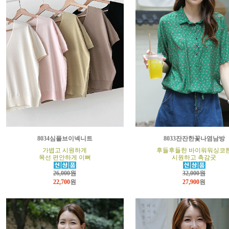
8034심플브이넥니트
8033잔잔한꽃나염남방
가볍고 시원하게
후들후들한 바이워워싱코
목선 편안하게 이뻐
시원하고 촉감굿
26,000원
32,000원
22,700
원
27,900
원