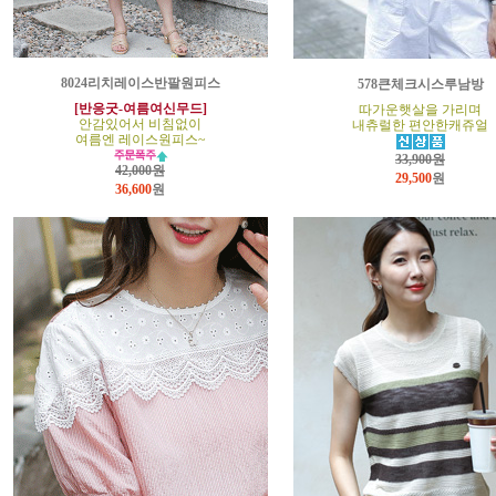
8024리치레이스반팔원피스
578큰체크시스루남방
[반응굿-여름여신무드]
따가운햇살을 가리며
안감있어서 비침없이
내츄럴한 편안한캐쥬얼
여름엔 레이스원피스~
33,900원
42,000원
29,500
원
36,600
원