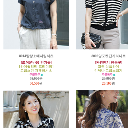
8014랑랑소매셔링셔츠
8002양포켓단가라니트
[뜨거운반응-인기굿]
[완전인기-반응굿]
[하이퀄리티-프리미엄]
깔끔 심플하게
고급스런 자켓형셔츠
언제나 고급스럽게
58,000원
29,900원
50,500
원
26,100
원