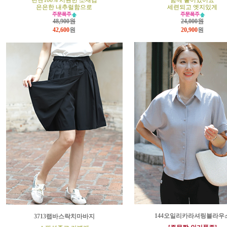
린넨100% 시원한 소재감
함께 붙어있어요
은은한 내추럴함으로
세련되고 엣지있게
48,900원
24,000원
42,600
원
20,900
원
144오일리카라셔링블라우
3713랩바스락치마바지