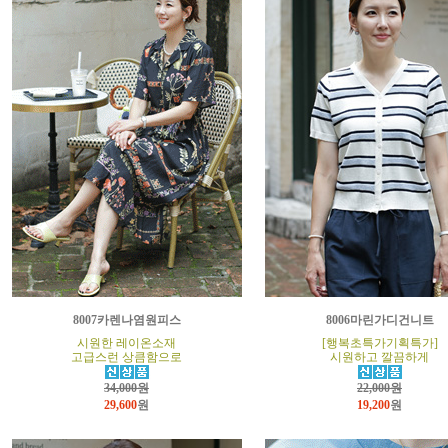
8007카렌나염원피스
8006마린가디건니트
시원한 레이온소재
[행복초특가기획특가]
고급스런 상큼함으로
시원하고 깔끔하게
34,000원
22,000원
29,600
원
19,200
원