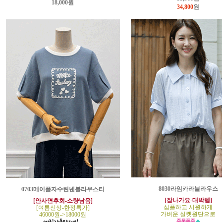
18,000원
34,800
원
8030라임카라블라우스
0703메이플자수린넨블라우스티
[잘나가요-대박템]
[안사면후회-소량남음]
심플하고 시원하게
[여름신상-한정특가]
가벼운 실켓원단으로
46000원->18000원