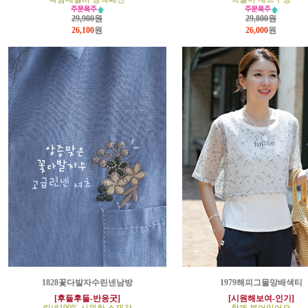
29,900원
29,800원
26,100
원
26,000
원
1828꽃다발자수린넨남방
1979해피그물망배색티
[후들후들-반응굿]
[시원해보여-인기]