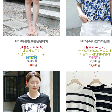
8019매쉬벨트린넨반바지
8042수묵나염카라남방
[여름반바지 대박]
[잘나가요-인기]
벨트세트구성
바이오워싱으로 부드럽게
시원하고 고급스러워
시원하고 편안한데일리
36,000원
32,000원
31,400
원
27,900
원