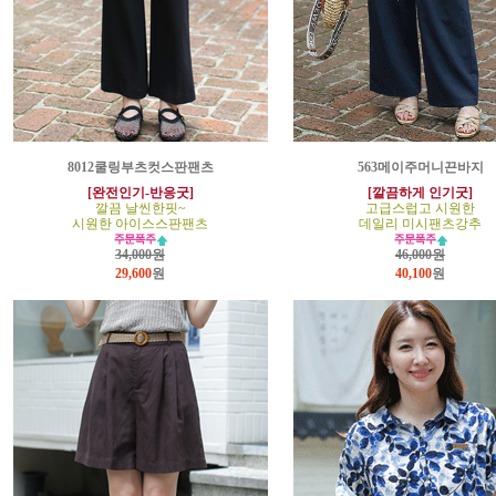
8012쿨링부츠컷스판팬츠
563메이주머니끈바지
[완전인기-반응굿]
[깔끔하게 인기굿]
깔끔 날씬한핏~
고급스럽고 시원한
시원한 아이스스판팬츠
데일리 미시팬츠강추
34,000원
46,000원
29,600
원
40,100
원