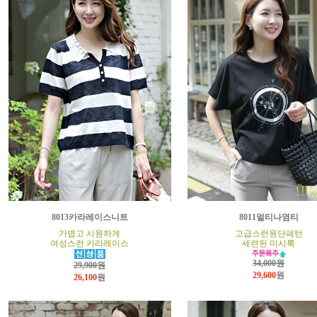
8013카라레이스니트
8011멀티나염티
가볍고 시원하게
고급스런원단패턴
여성스런 카라레이스
세련된 미시룩
34,000원
29,900원
29,600
원
26,100
원