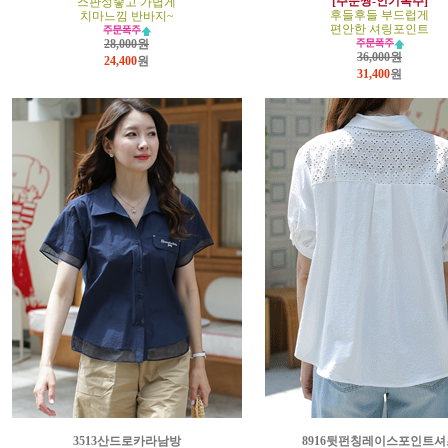
[주문짱-인기폭주]
스판성좋고 가볍게
후들후들 부드럽게
치마느낌 반바지~
편안한 셔링포인트
28,000원
36,000원
24,400
원
31,400
원
3513산드로카라남방
8916뒷펀칭레이스포인트셔