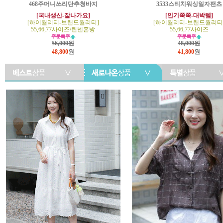
468주머니쓰리단추청바지
3533스티치워싱일자팬츠
[국내생산-잘나가요]
[인기쭉쭉-대박템]
[하이퀄리티-브랜드퀄리티]
[하이퀄리티-브랜드퀄리티
55,66,77사이즈/린넨혼방
55,66,77사이즈
56,000원
48,000원
48,800
원
41,800
원