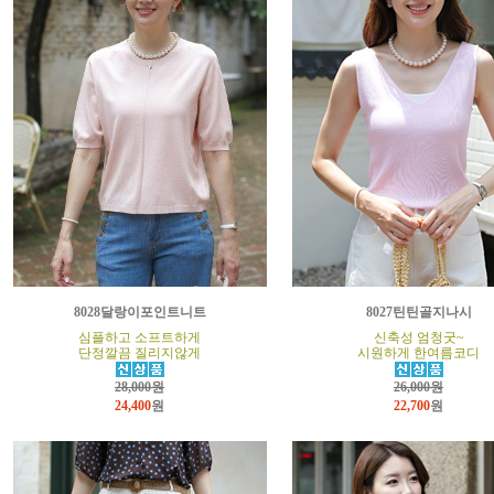
8028달랑이포인트니트
8027틴틴골지나시
심플하고 소프트하게
신축성 엄청굿~
단정깔끔 질리지않게
시원하게 한여름코디
28,000원
26,000원
24,400
원
22,700
원