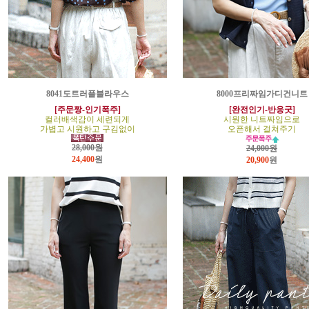
8041도트러플블라우스
8000프리짜임가디건니트
[주문짱-인기폭주]
[완전인기-반응굿]
컬러배색감이 세련되게
시원한 니트짜임으로
가볍고 시원하고 구김없이
오픈해서 걸쳐주기
28,000원
24,000원
24,400
원
20,900
원