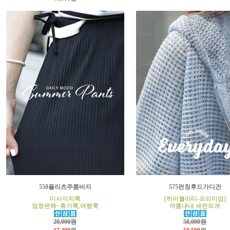
558플리츠주름바지
575펀칭후드가디건
미시이지룩
[하이퀄리티-프리미엄]
엄청편해~휴가룩,여행룩
여름내내 세련되게
20,000원
58,000원