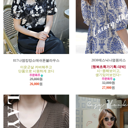
2030에스닉나염원피스
817나염캉캉소매쉬폰블라우스
[행복초특가기획-대박]
미운군살 커버해주고
시~원해보이고,
단품으로 시원하게 코디
생기있어보인다~
29,800원
32,000원
26,000
원
27,900
원