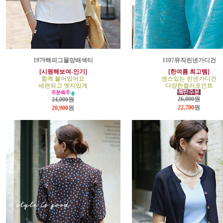
1979해피그물망배색티
1107뮤직린넨가디건
[시원해보여-인기]
[한여름 최고템]
함께 붙어있어요
센스있는 린넨가디건
세련되고 엣지있게
다양한컬러포인트
26,000원
24,000원
22,700
원
20,900
원