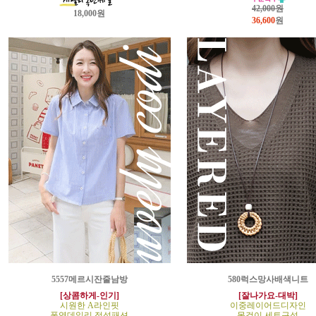
42,000원
18,000원
36,600
원
5557메르시잔줄남방
580럭스망사배색니트
[상콤하게-인기]
[잘나가요-대박]
시원한 A라인핏
이중레이어드디자인
폭염데일리 정석패션
목걸이 세트구성