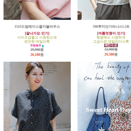
3543드랍레이스줄지블라우스
598루미단가라나시니트
[잘나가요-인기]
[여름멋쟁이-인기]
사이즈감좋고 시원한소재
폭염에도 시원하게
편안한 데일리룩
고급스런 데일리미시룩
33,900원
29,900원
29,500
원
26,100
원