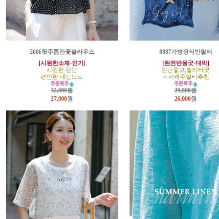
2606뒷주름잔꽃블라우스
8887가방장식반팔티
[시원한소재-인기]
[완전반응굿-대박]
시원한 원단
원단좋고,퀄리티굿
편안한 패턴으로
미시캐주얼티추천
32,000원
29,800원
27,900
원
26,000
원