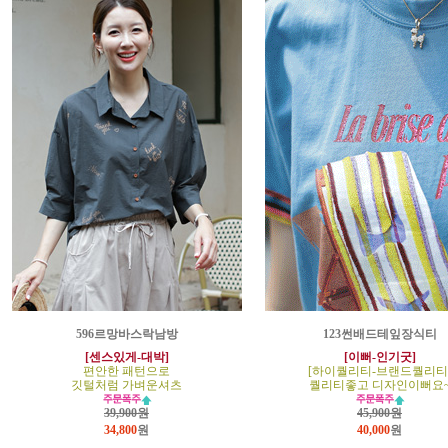
596르망바스락남방
123썬배드테잎장식티
[센스있게-대박]
[이뻐-인기굿]
편안한 패턴으로
[하이퀄리티-브랜드퀄리티
깃털처럼 가벼운셔츠
퀄리티좋고 디자인이뻐요
39,900원
45,900원
34,800
원
40,000
원