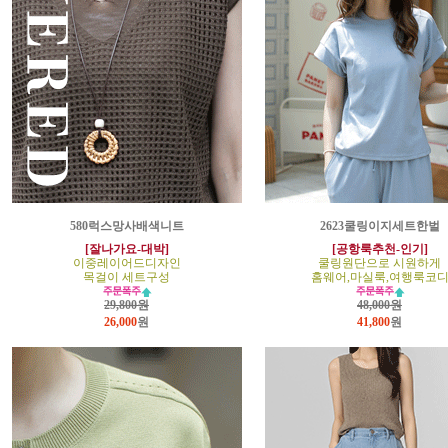
580럭스망사배색니트
2623쿨링이지세트한벌
[잘나가요-대박]
[공항룩추천-인기]
이중레이어드디자인
쿨링원단으로 시원하게
목걸이 세트구성
홈웨어,마실룩,여행룩코
29,800원
48,000원
26,000
원
41,800
원