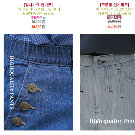
[잘나가요-인기굿]
[주문짱-인기폭주]
[하이퀄리티-브랜드퀄리티]
화이트도 비침없어요^^
끝단매쉬망사포인트
시원하고 고급스럽게
29,900원
46,500원
26,100
원
40,500
원