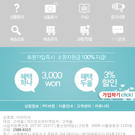
상점정보
PC버젼
이용안내
고객센터
커뮤니티
상호명 : 티라미슈
대표 : 고재필 | 개인정보관리책임자 : 고재필
사업자등록번호 :107-87-15372 | 통신판매업신고번호 : 2008-서울영등포-1103호
전화 :
1588-6315
주소 : 서울특별시 영등포구 문래로 164 SK리더스뷰(문래동3가) 제3층 E01호