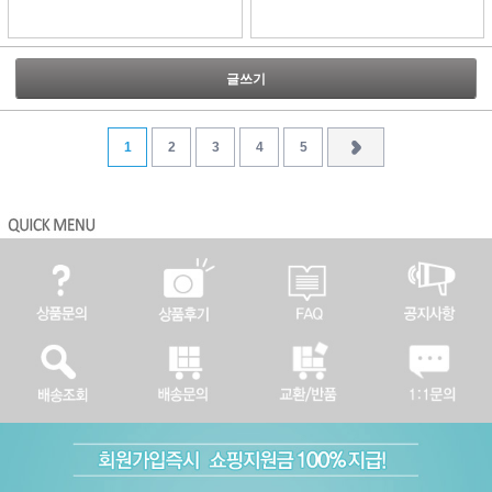
글쓰기
1
2
3
4
5