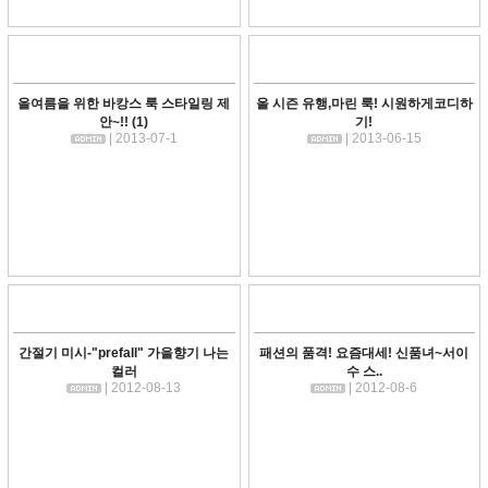
올여름을 위한 바캉스 룩 스타일링 제
올 시즌 유행,마린 룩! 시원하게코디하
안~!!
(1)
기!
| 2013-07-1
| 2013-06-15
간절기 미시-"prefall" 가을향기 나는
패션의 품격! 요즘대세! 신품녀~서이
컬러
수 스..
| 2012-08-13
| 2012-08-6