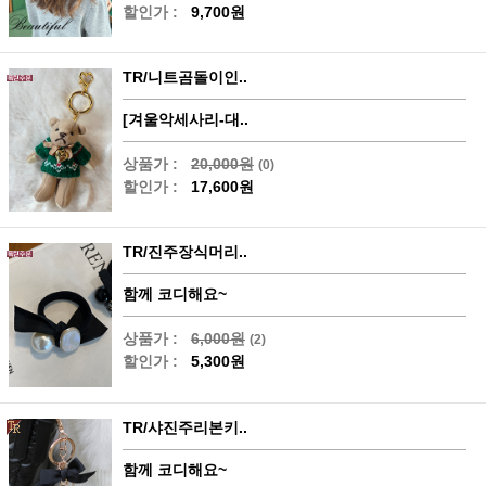
할인가 :
9,700원
TR/니트곰돌이인..
[겨울악세사리-대..
상품가 :
20,000원
(0)
할인가 :
17,600원
TR/진주장식머리..
함께 코디해요~
상품가 :
6,000원
(2)
할인가 :
5,300원
TR/샤진주리본키..
함께 코디해요~