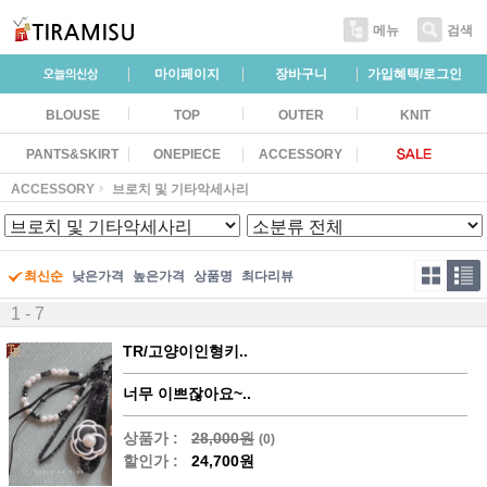
메뉴
검색
마이페이지
장바구니
가입혜택/로그인
BLOUSE
TOP
OUTER
KNIT
PANTS&SKIRT
ONEPIECE
ACCESSORY
ACCESSORY
브로치 및 기타악세사리
최신순
낮은가격
높은가격
상품명
최다리뷰
1 - 7
TR/고양이인형키..
너무 이쁘잖아요~..
상품가 :
28,000원
(0)
할인가 :
24,700원