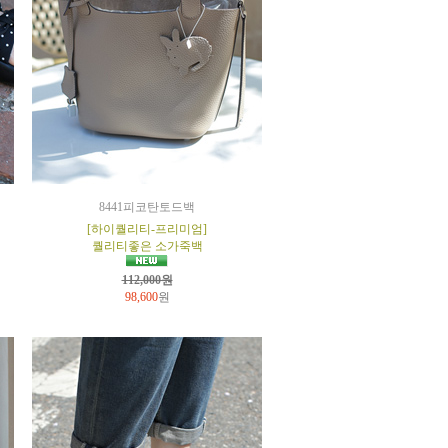
8441피코탄토드백
[하이퀄리티-프리미엄]
퀄리티좋은 소가죽백
112,000원
98,600
원