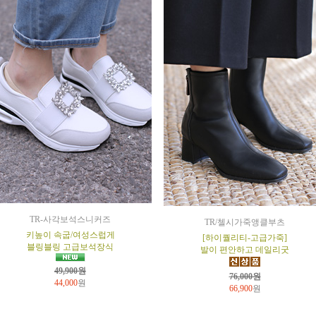
TR-사각보석스니커즈
TR/첼시가죽앵클부츠
키높이 속굽/여성스럽게
[하이퀄리티-고급가죽]
블링블링 고급보석장식
발이 편안하고 데일리굿
49,900원
76,000원
44,000
원
66,900
원