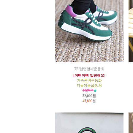
TR/럽럽컬러운동화
[이뻐이뻐-발편해요]
가죽콤비운동화
키높이속굽4CM
52,000원
45,800
원