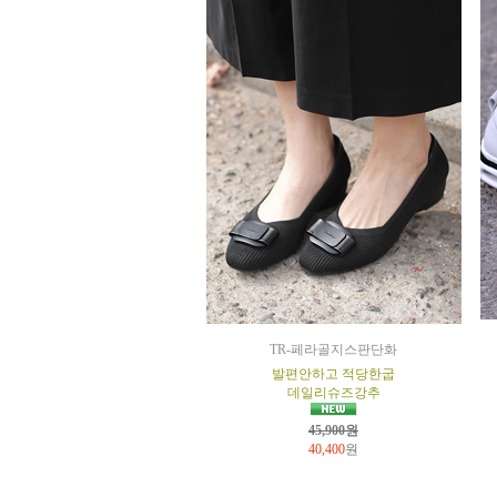
TR-페라골지스판단화
발편안하고 적당한굽
데일리슈즈강추
45,900원
40,400
원