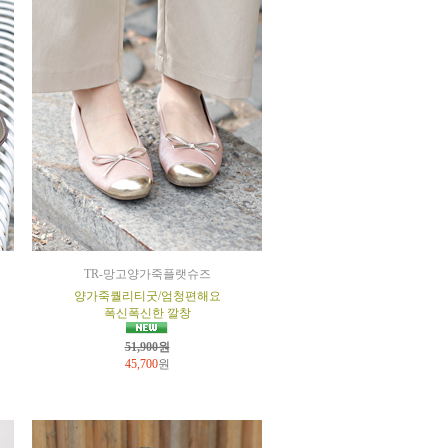
TR-망고양가죽플랫슈즈
양가죽퀄리티굿/엄청편해요
폭신폭신한 깔창
51,900원
45,700
원