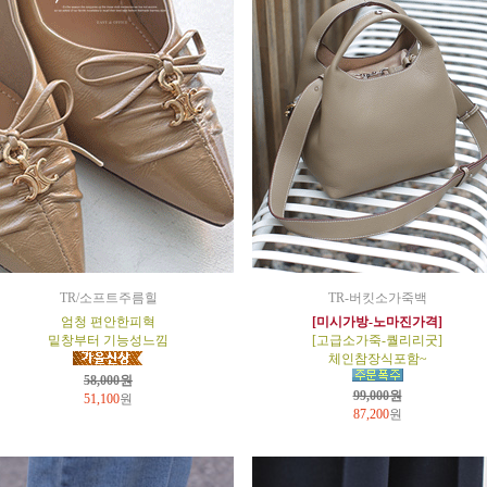
TR/소프트주름힐
TR-버킷소가죽백
엄청 편안한피혁
[미시가방-노마진가격]
밑창부터 기능성느낌
[고급소가죽-퀄리리굿]
체인참장식포함~
58,000원
99,000원
51,100
원
87,200
원