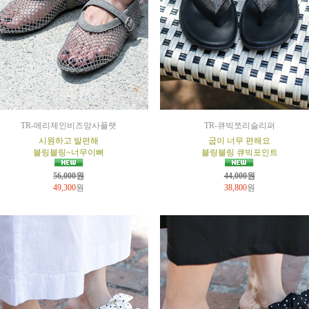
TR-메리제인비즈망사플랫
TR-큐빅쪼리슬리퍼
시원하고 발편해
굽이 너무 편해요
블링블링~너무이뻐
블링블링 큐빅포인트
56,000원
44,000원
49,300
원
38,800
원