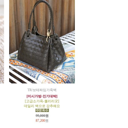
TR/보테짜임가죽백
[미시가방-인기대박]
[고급소가죽-퀄리리굿]
데일리 백으로 강추해요
99,000원
87,200
원