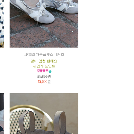
TR째즈가죽플랫스니커즈
말이 엄청 편해요
귀엽게 포인트
51,800원
45,600
원