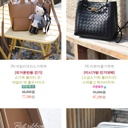
TR-데일리네칸소가죽백
TR-리본버클가죽백
[뜨거운반응-인기]
[미시가방-인기대박]
소가죽 퀄리티 굿~
[고급소가죽-퀄리리굿]
데일리 딱 좋은사이즈
소재좋고 력셔리하게~
88,000원
99,000원
77,500
원
87,200
원