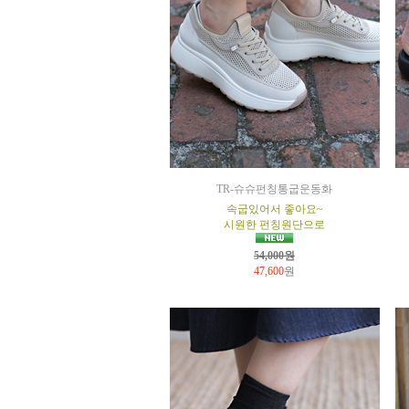
TR-슈슈펀칭통굽운동화
속굽있어서 좋아요~
시원한 펀칭원단으로
54,000원
47,600
원