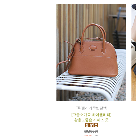
TR/캘리가죽반달백
[고급소가죽-하이퀄리티]
활용도좋은 사이즈 굿
99,000원