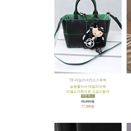
TR-데일리네칸소가죽백
실용좋아서 데일리잇백
리얼소가죽으로 고급스럽게
88,000원
77,500
원