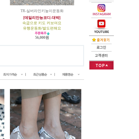
TR-실버라인키높이운동화
[데일리만능코디-대박]
속굽으로 키도 커보여요
유행운동화/발도편해요
56,000원