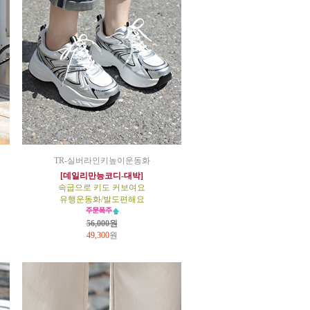
TR-실버라인키높이운동화
[데일리만능코디-대박]
속굽으로 키도 커보여요
유행운동화/발도편해요
56,000원
49,300
원