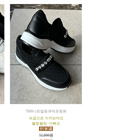
7000니트발등큐빅운동화
속굽으로 키커보여요
블링블링~이뻐요
52,000원