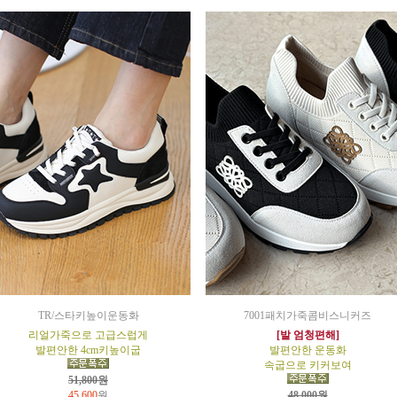
TR/스타키높이운동화
7001패치가죽콤비스니커즈
리얼가죽으로 고급스럽게
[발 엄청편해]
발편안한 4cm키높이굽
발편안한 운동화
속굽으로 키커보여
51,800원
45,600
원
48,000원