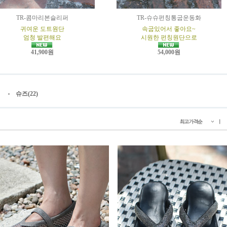
TR-콤마리본슬리퍼
TR-슈슈펀칭통굽운동화
귀여운 도트원단
속굽있어서 좋아요~
엄청 발편해요
시원한 펀칭원단으로
41,900원
54,000원
슈즈(22)