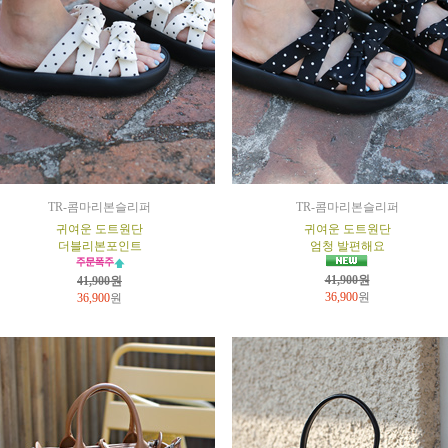
TR-콤마리본슬리퍼
TR-콤마리본슬리퍼
귀여운 도트원단
귀여운 도트원단
더블리본포인트
엄청 발편해요
41,900원
41,900원
36,900
원
36,900
원