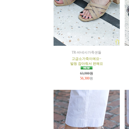
TR-바네사가죽샌들
고급소가죽이에요~
발등 잡아줘서 편해요
63,900원
56,300
원