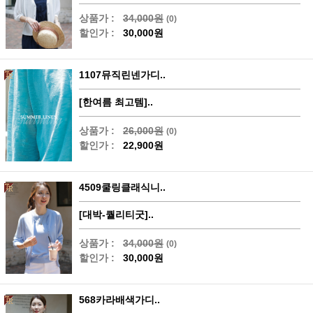
상품가 :
34,000원
(0)
할인가 :
30,000원
1107뮤직린넨가디..
[한여름 최고템]..
상품가 :
26,000원
(0)
할인가 :
22,900원
4509쿨링클래식니..
[대박-퀄리티굿]..
상품가 :
34,000원
(0)
할인가 :
30,000원
568카라배색가디..