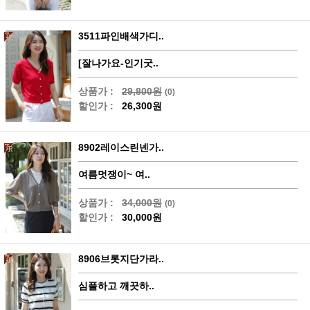
3511파인배색가디..
[잘나가요-인기굿..
상품가 :
29,800원
(0)
할인가 :
26,300원
8902레이스린넨가..
여름멋쟁이~ 여..
상품가 :
34,000원
(0)
할인가 :
30,000원
8906브롯지단가라..
심플하고 깨끗하..