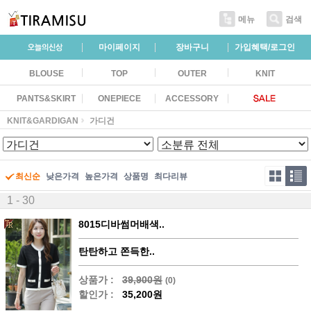
메뉴
검색
마이페이지
장바구니
가입혜택/로그인
BLOUSE
TOP
OUTER
KNIT
PANTS&SKIRT
ONEPIECE
ACCESSORY
KNIT&GARDIGAN
가디건
최신순
낮은가격
높은가격
상품명
최다리뷰
1 - 30
8015디바썸머배색..
탄탄하고 쫀득한..
상품가 :
39,900원
(0)
할인가 :
35,200원