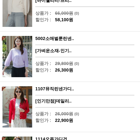
[하이퀄리티-프리..
상품가 :
66,000원
(0)
할인가 :
58,100원
5002소매벌룬린넨..
[가벼운소재-인기..
상품가 :
29,800원
(0)
할인가 :
26,300원
1107뮤직린넨가디..
[인기만점]데일리..
상품가 :
26,000원
(0)
할인가 :
22,900원
1114오픈가디건