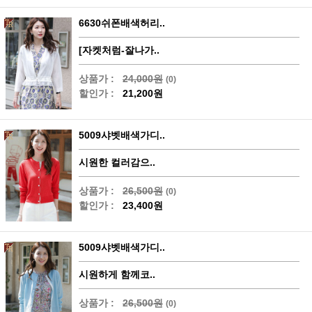
6630쉬폰배색허리..
[자켓처럼-잘나가..
상품가 :
24,000원
(0)
할인가 :
21,200원
5009샤벳배색가디..
시원한 컬러감으..
상품가 :
26,500원
(0)
할인가 :
23,400원
5009샤벳배색가디..
시원하게 함께코..
상품가 :
26,500원
(0)