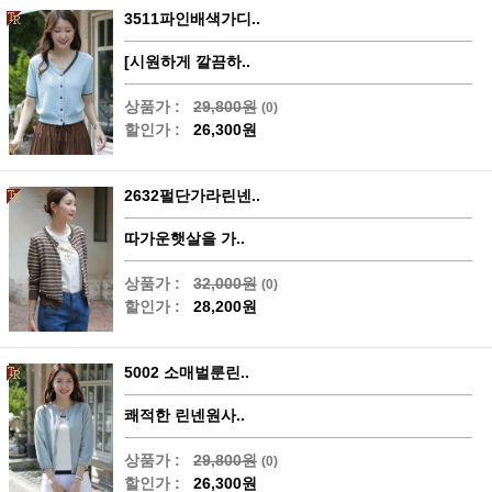
3511파인배색가디..
[시원하게 깔끔하..
상품가 :
29,800원
(0)
할인가 :
26,300원
2632펄단가라린넨..
따가운햇살을 가..
상품가 :
32,000원
(0)
할인가 :
28,200원
5002 소매벌룬린..
쾌적한 린넨원사..
상품가 :
29,800원
(0)
할인가 :
26,300원