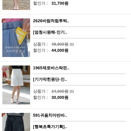
할인가 :
31,700원
2626바람처럼투턱..
[엄청시원해-인기..
상품가 :
49,900원
(0)
할인가 :
44,000원
1965제로바스락핀..
[기가막힌원단-인..
상품가 :
34,000원
(0)
할인가 :
30,000원
591귀욤치마반바..
[행복초특가기획]..