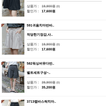
상품가 :
19,900원
(0)
할인가 :
17,600원
591귀욤치마반바..
적당한기장감,사..
상품가 :
19,900원
(0)
할인가 :
17,600원
582워싱버뮤다반..
벨트세트구성~..
상품가 :
39,900원
(0)
할인가 :
35,200원
3713랩바스락치마..