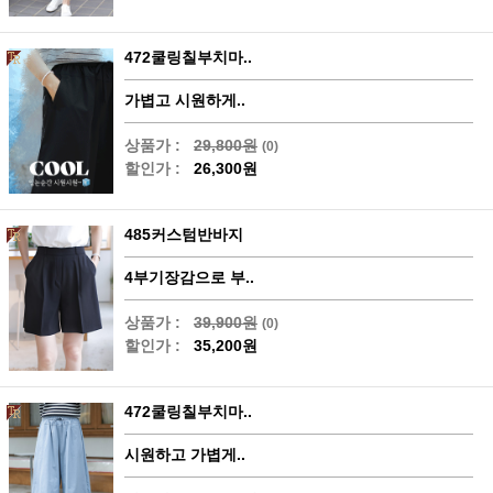
472쿨링칠부치마..
가볍고 시원하게..
상품가 :
29,800원
(0)
할인가 :
26,300원
485커스텀반바지
4부기장감으로 부..
상품가 :
39,900원
(0)
할인가 :
35,200원
472쿨링칠부치마..
시원하고 가볍게..