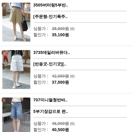
3505버터링5부반..
[주문짱-인기폭주..
상품가 :
39,800원
(0)
할인가 :
35,100원
3735데일리버뮤다..
[반응굿-인기굿][..
상품가 :
42,000원
(0)
할인가 :
37,000원
707미니멀청반바..
5부기장감으로 편..
상품가 :
46,000원
(0)
할인가 :
40,500원