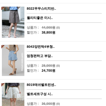
8022무무스티치반..
퀄리티좋은 미시..
상품가 :
44,000원
(0)
할인가 :
38,800원
8043양핀턱4부청..
엄청편하고 부담..
상품가 :
28,000원
(0)
할인가 :
24,700원
8019매쉬벨트린넨..
벨트세트구성 시..
상품가 :
36,000원
(0)