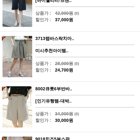
[하이퀄리티-브랜..
상품가 :
42,000원
(0)
할인가 :
37,000원
3713랩바스락치마..
미시추천아이템..
상품가 :
28,000원
(0)
할인가 :
24,700원
8002큐롯6부반바..
[인기유행템-대박..
상품가 :
34,000원
(0)
할인가 :
30,000원
9018치즈5부스판..