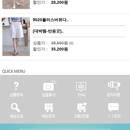
할인가 :
28,200원
9020플러스버뮤다..
[대박템-반응굿]..
상품가 :
39,900원
(0)
할인가 :
35,200원