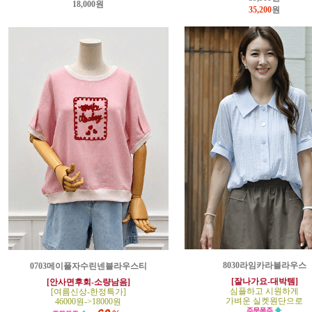
18,000원
35,200
원
8030라임카라블라우스
0703메이플자수린넨블라우스티
[잘나가요-대박템]
[안사면후회-소량남음]
심플하고 시원하게
[여름신상-한정특가]
가벼운 실켓원단으로
46000원->18000원