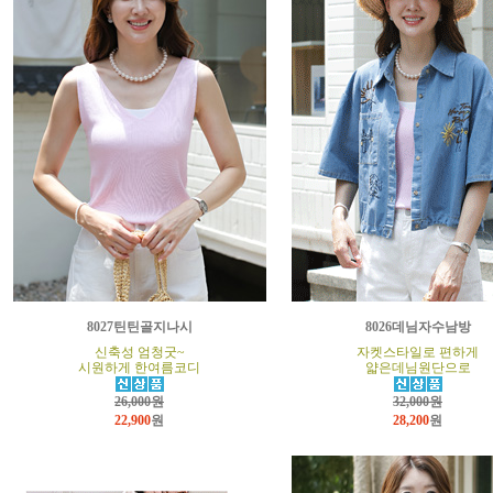
8027틴틴골지나시
8026데님자수남방
신축성 엄청굿~
자켓스타일로 편하게
시원하게 한여름코디
얇은데님원단으로
26,000원
32,000원
22,900
원
28,200
원