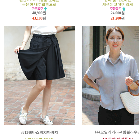
린넨100% 시원한 소재감
함께 붙어있어요
은은한 내추럴함으로
세련되고 엣지있게
48,900원
24,000원
43,100
원
21,200
원
144오일리카라셔링블라우
3713랩바스락치마바지