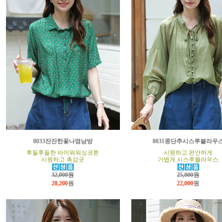
8033잔잔한꽃나염남방
8031콩단추시스루블라우
후들후들한 바이워워싱코튼
시원하고 편안하게
시원하고 촉감굿
가볍게 시스루블라우스
32,000원
25,000원
28,200
원
22,000
원