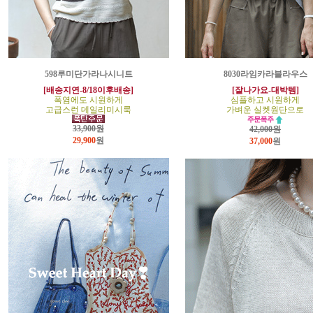
598루미단가라나시니트
8030라임카라블라우스
[배송지연-8/18이후배송]
[잘나가요-대박템]
폭염에도 시원하게
심플하고 시원하게
고급스런 데일리미시룩
가벼운 실켓원단으로
33,900원
42,000원
29,900
원
37,000
원