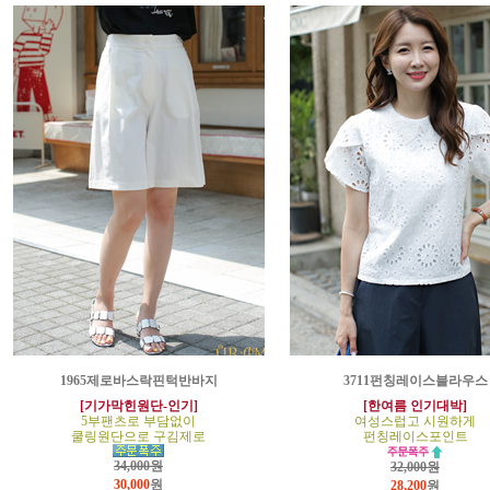
1965제로바스락핀턱반바지
3711펀칭레이스블라우스
[기가막힌원단-인기]
[한여름 인기대박]
5부팬츠로 부담없이
여성스럽고 시원하게
쿨링원단으로 구김제로
펀칭레이스포인트
34,000원
32,000원
30,000
원
28,200
원