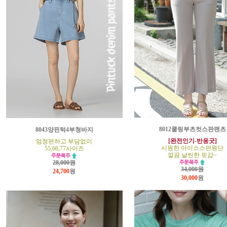
8012쿨링부츠컷스판팬츠
8043양핀턱4부청바지
[완전인기-반응굿]
엄청편하고 부담없이
시원한 아이스스판원단
55,66,77사이즈
깔끔 날씬한 핏감~
28,000원
34,000원
24,700
원
30,000
원