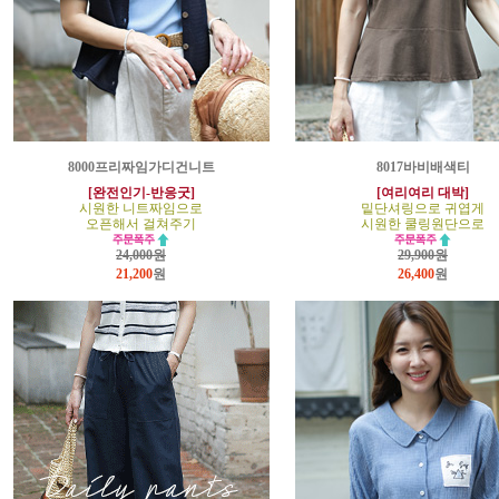
8000프리짜임가디건니트
8017바비배색티
[완전인기-반응굿]
[여리여리 대박]
시원한 니트짜임으로
밑단셔링으로 귀엽게
오픈해서 걸쳐주기
시원한 쿨링원단으로
24,000원
29,900원
21,200
원
26,400
원