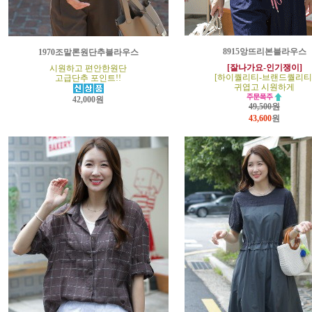
8915앙뜨리본블라우스
1970조말론원단추블라우스
[잘나가요-인기쟁이]
시원하고 편안한원단
[하이퀄리티-브랜드퀄리티
고급단추 포인트!!
귀엽고 시원하게
42,000원
49,500원
43,600
원