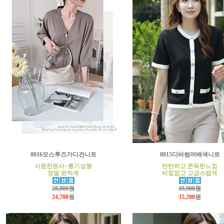
8016모스루즈가디건니트
8015디바썸머배색니트
시원한원사~통기성짱
탄탄하고 쫀득한느낌
정말 편하게
비침없고 고급스럽게
28,000원
39,900원
24,700
원
35,200
원