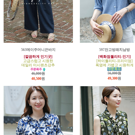
563메이주머니끈바지
597잔고방패치남방
[깔끔하게 인기굿]
[백화점퀄리티-인기]
고급스럽고 시원한
[하이퀄리티-프리미엄]
데일리 미시팬츠강추
폭염에 가볍고 시원하게
56,000원
46,000원
49,300
원
40,500
원