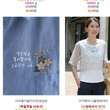
29,900원
29,800원
26,400
원
26,300
원
1828꽃다발자수린넨남방
1979해피그물망배색티
[후들후들-반응굿]
[시원해보여-인기]