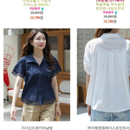
[주문짱-인기폭주]
스판성좋고 가볍게
후들후들 부드럽게
치마느낌 반바지~
편안한 셔링포인트
28,000원
36,000원
24,700
원
31,700
원
3513산드로카라남방
8916뒷펀칭레이스포인트셔