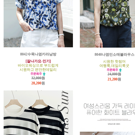
8042수묵나염카라남방
8040나염민소매블라우스
[잘나가요-인기]
시원한 핫썸머
바이오워싱으로 부드럽게
여행룩,데일리룩굿
시원하고 편안한데일리
24,000원
32,000원
21,200
원
28,200
원