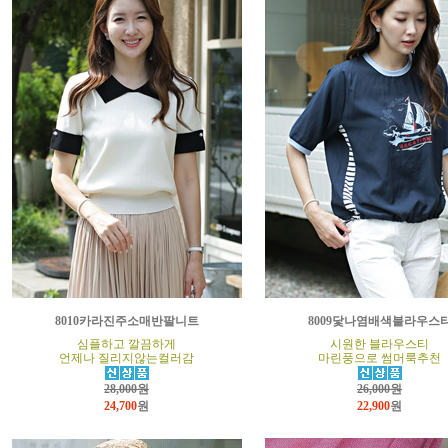
8010카라진주소매반팔니트
8009닻나염배색블라우스
심플하고 깔끔하게
시원한 블라우스티
언제나 질리지않는컬러감
마린풍으로 썸머룩추천
28,000원
26,000원
24,700
원
22,900
원