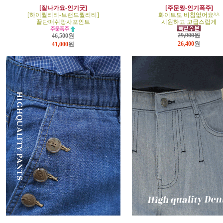
[잘나가요-인기굿]
[주문짱-인기폭주]
[하이퀄리티-브랜드퀄리티]
화이트도 비침없어요^^
끝단매쉬망사포인트
시원하고 고급스럽게
29,900원
46,500원
26,400
원
41,000
원