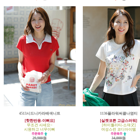
4513시드니카라배색니트
1136플라워써클나염티
[핫한반응-이뻐요]
[실켓코튼 고급스러워]
무조건 사세요~
[하이퀄리티-소재굿]
시원하고 너무이뻐
여성스런 코디아이템
29,900원
34,000원