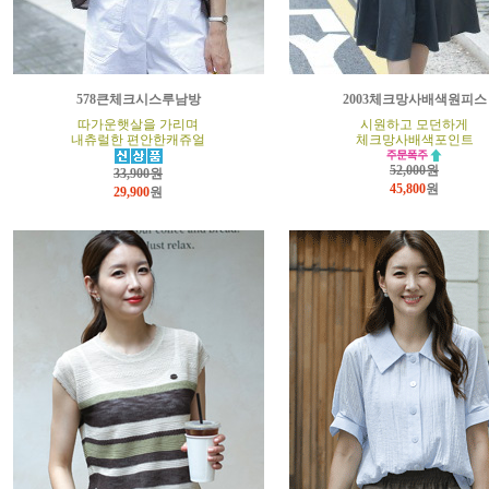
578큰체크시스루남방
2003체크망사배색원피스
따가운햇살을 가리며
시원하고 모던하게
내츄럴한 편안한캐쥬얼
체크망사배색포인트
52,000원
33,900원
45,800
원
29,900
원