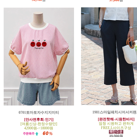
37,000
원
1981스마일패치시어서커팬
0701토마토자수지지미티
[완전핫해-시원한바지]
[안사면후회-인기]
엄청 시원하고 편하게
[여름신상-한정수량만]
FREE,L사이즈구성
42000원->18000원
39,900원