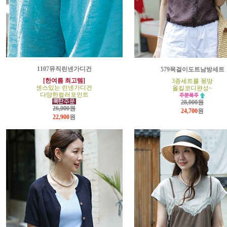
1107뮤직린넨가디건
579목걸이도트남방세트
[한여름 최고템]
3종세트를 몽땅
센스있는 린넨가디건
올킬코디완성~
다양한컬러포인트
28,000원
26,000원
24,700
원
22,900
원