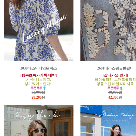
2030에스닉나염원피스
2601베라스팽글반팔티
[행복초특가기획-대박]
[잘나가요-인기]
시~원해보이고,
[하이퀄리티-브랜드퀄리티
생기있어보인다~
명품스런 데일리미시룩
32,000원
48,000원
28,200
원
42,300
원