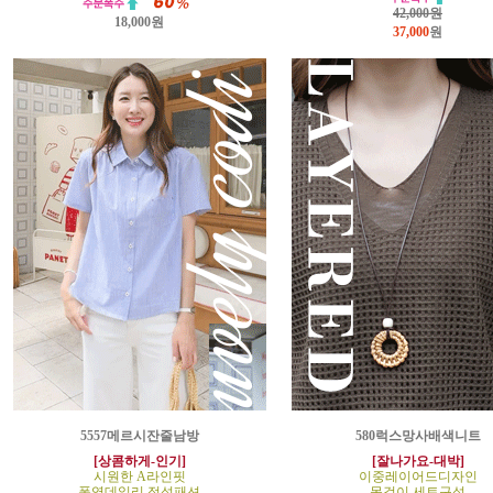
42,000원
18,000원
37,000
원
5557메르시잔줄남방
580럭스망사배색니트
[상콤하게-인기]
[잘나가요-대박]
시원한 A라인핏
이중레이어드디자인
폭염데일리 정석패션
목걸이 세트구성