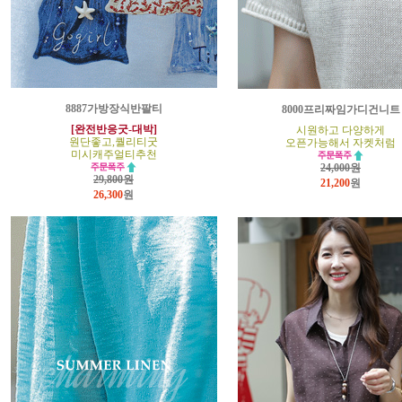
8887가방장식반팔티
8000프리짜임가디건니트
[완전반응굿-대박]
시원하고 다양하게
원단좋고,퀄리티굿
오픈가능해서 자켓처럼
미시캐주얼티추천
24,000원
29,800원
21,200
원
26,300
원