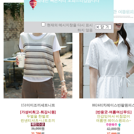
현재의 메시지창을 다시 표시
하지 않음
151미미조끼세트니트
8024리치레이스반팔원피
[가성비최고-최강시원]
[반응굿-여름여신무드]
두벌을 한벌로
안감있어서 비침없이
린넨티셔츠+니트조끼
여름엔 레이스원피스~
36,000원
42,000원
31,700
원