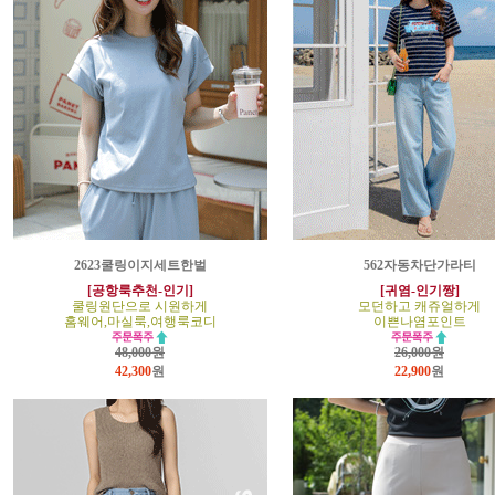
2623쿨링이지세트한벌
562자동차단가라티
[공항룩추천-인기]
[귀염-인기짱]
쿨링원단으로 시원하게
모던하고 캐쥬얼하게
홈웨어,마실룩,여행룩코디
이쁜나염포인트
48,000원
26,000원
42,300
원
22,900
원