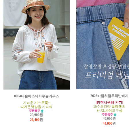
2626바람처럼투턱반바지
8004타슬에스닉자수블라우스
[엄청시원해-인기]
가벼운 시스루룩~
16수초경량 찰랑팬츠
따가운햇살을 가려줘
S~XL사이즈구성
29,900원
49,900원
26,400
원
44,000
원