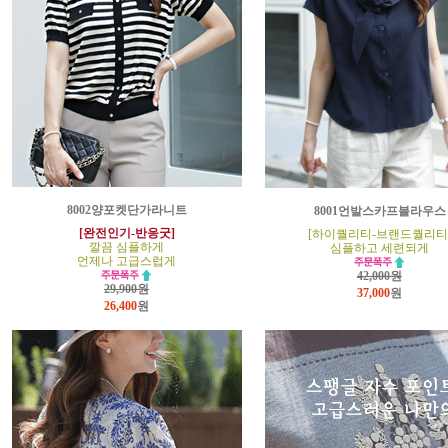
8002양포켓단가라니트
8001언발스카프블라우스
[완전인기-반응굿]
[하이퀄리티-브랜드퀄리티
깔끔 심플하게
심플하고 세련되게
언제나 고급스럽게
42,000원
29,900원
37,000
원
26,400
원