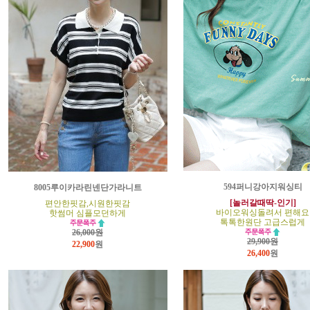
594퍼니강아지워싱티
8005루이카라린넨단가라니트
[놀러갈때딱-인기]
편안한핏감,시원한핏감
바이오워싱돌려서 편해요
핫썸머 심플모던하게
톡톡한원단 고급스럽게
26,000원
29,900원
22,900
원
26,400
원