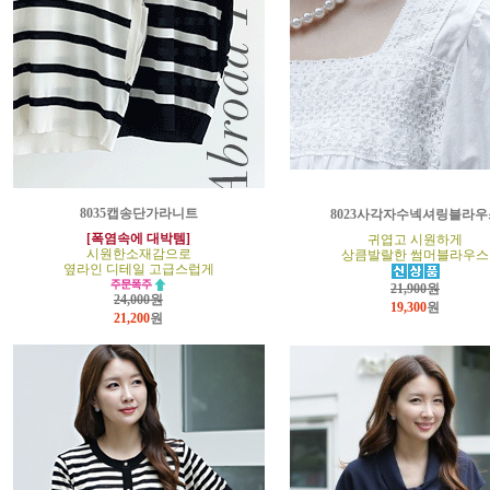
8035캡송단가라니트
8023사각자수넥셔링블라우
[폭염속에 대박템]
귀엽고 시원하게
시원한소재감으로
상큼발랄한 썸머블라우스
옆라인 디테일 고급스럽게
21,900원
24,000원
19,300
원
21,200
원