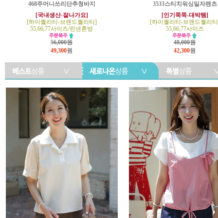
468주머니쓰리단추청바지
3533스티치워싱일자팬츠
[국내생산-잘나가요]
[인기쭉쭉-대박템]
[하이퀄리티-브랜드퀄리티]
[하이퀄리티-브랜드퀄리티
55,66,77사이즈/린넨혼방
55,66,77사이즈
56,000원
48,000원
49,300
원
42,300
원