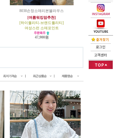
8038손정소매리본블라우스
[여름워킹맘추천]
[하이퀄리티-브랜드퀄리티]
여성스런 소매포인트
47,900원