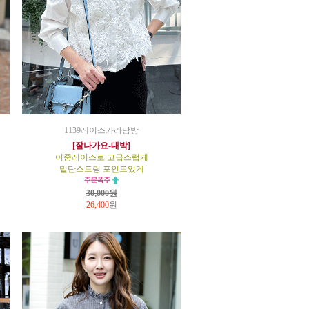
1139레이스카라남방
[잘나가요-대박]
이중레이스로 고급스럽게
밑단스트링 포인트있게
30,000원
26,400
원