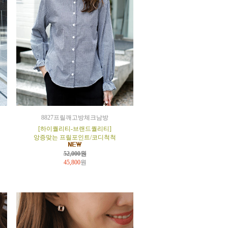
8827프릴깨고방체크남방
[하이퀄리티-브랜드퀄리티]
앙증맞는 프릴포인트/코디척척
52,000원
45,800
원