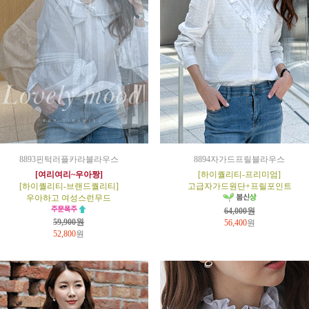
8893핀턱러플카라블라우스
8894자가드프릴블라우스
[여리여리~우아짱]
[하이퀄리티-프리미엄]
[하이퀄리티-브랜드퀄리티]
고급자가드원단+프릴포인트
우아하고 여성스런무드
64,000원
59,900원
56,400
원
52,800
원