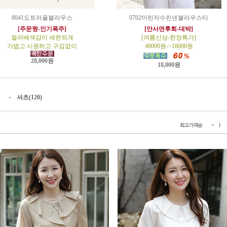
8041도트러플블라우스
0702마린자수린넨블라우스티
[주문짱-인기폭주]
[안사면후회-대박]
컬러배색감이 세련되게
[여름신상-한정특가]
가볍고 시원하고 구김없이
48000원->18000원
28,000원
18,000원
셔츠(120)