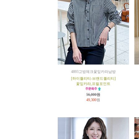
4893고방체크꽃잎카라남방
[하이퀄리티-브랜드퀄리티]
꽃잎카라,프릴포인트
56,000원
49,300
원