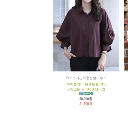
5598소매핀턱풍성블라우스
[하이퀄리티-브랜드퀄리티]
구김없는 프라다원단느낌
58,000원
51,100
원