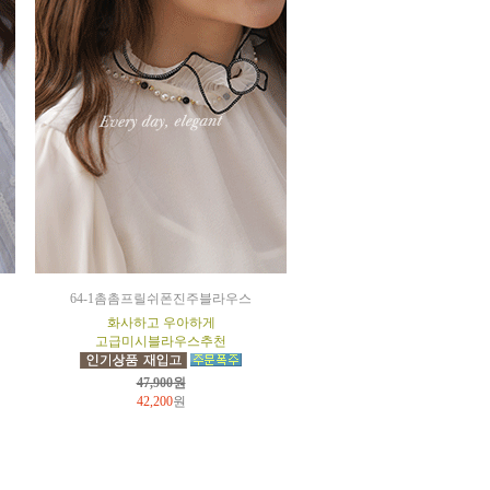
64-1촘촘프릴쉬폰진주블라우스
화사하고 우아하게
고급미시블라우스추천
47,900원
42,200
원