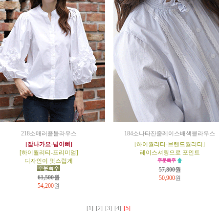
218소매러플블라우스
184소나타잔줄레이스배색블라우스
[잘나가요-넘이뻐]
[하이퀄리티-브랜드퀄리티]
[하이퀄리티-프리미엄]
레이스셔링으로 포인트
디자인이 멋스럽게
57,800원
61,500원
50,900
원
54,200
원
[1]
[2]
[3]
[4]
[5]