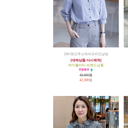
2061뒷단추소매퍼프라인남방
[대박상품-다시제작]
하이퀄리티-브랜드납품
48,000원
42,300
원