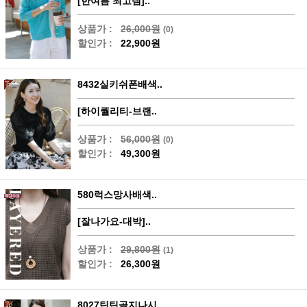
[한여름 최고템]..
상품가 :
26,000원
(0)
할인가 :
22,900원
8432실키쉬폰배색..
[하이퀄리티-브랜..
상품가 :
56,000원
(0)
할인가 :
49,300원
580럭스망사배색..
[잘나가요-대박]..
상품가 :
29,800원
(1)
할인가 :
26,300원
8027틴틴골지나시