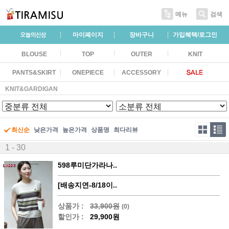
메뉴
검색
마이페이지
장바구니
가입혜택/로그인
BLOUSE
TOP
OUTER
KNIT
PANTS&SKIRT
ONEPIECE
ACCESSORY
KNIT&GARDIGAN
최신순
낮은가격
높은가격
상품명
최다리뷰
1 - 30
598루미단가라나..
[배송지연-8/18이..
상품가 :
33,900원
(0)
할인가 :
29,900원