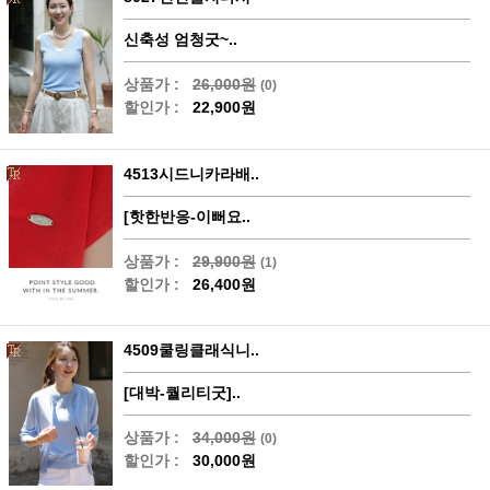
신축성 엄청굿~..
상품가 :
26,000원
(0)
할인가 :
22,900원
4513시드니카라배..
[핫한반응-이뻐요..
상품가 :
29,900원
(1)
할인가 :
26,400원
4509쿨링클래식니..
[대박-퀄리티굿]..
상품가 :
34,000원
(0)
할인가 :
30,000원