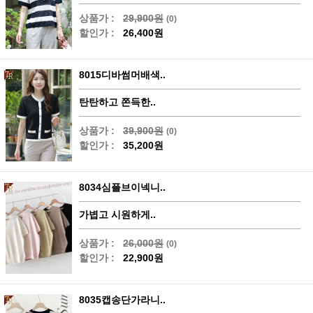
상품가 :
29,900원
(0)
할인가 :
26,400원
8015디바썸머배색..
탄탄하고 쫀득한..
상품가 :
39,900원
(0)
할인가 :
35,200원
8034심플브이넥니..
가볍고 시원하게..
상품가 :
26,000원
(0)
할인가 :
22,900원
8035캡송단가라니..