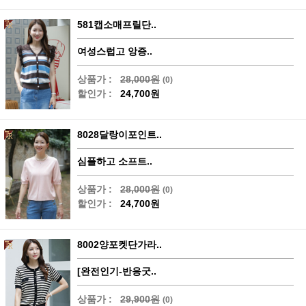
581캡소매프릴단..
여성스럽고 앙증..
상품가 :
28,000원
(0)
할인가 :
24,700원
8028달랑이포인트..
심플하고 소프트..
상품가 :
28,000원
(0)
할인가 :
24,700원
8002양포켓단가라..
[완전인기-반응굿..
상품가 :
29,900원
(0)