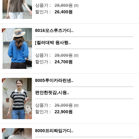
상품가 :
29,900원
(0)
할인가 :
26,400원
8016모스루즈가디..
[컬러대박 원사짱..
상품가 :
28,000원
(0)
할인가 :
24,700원
8005루이카라린넨..
편안한핏감,시원..
상품가 :
26,000원
(0)
할인가 :
22,900원
8000프리짜임가디..