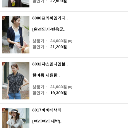
할인가 :
22,900원
8000프리짜임가디..
[완전인기-반응굿..
상품가 :
24,000원
(0)
할인가 :
21,200원
8032쟈스민나염블..
한여름 시원한..
상품가 :
21,900원
(0)
할인가 :
19,300원
8017바비배색티
[여리여리 대박]..