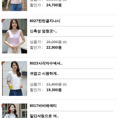
할인가 :
24,700원
8027틴틴골지나시
신축성 엄청굿~..
상품가 :
26,000원
(0)
할인가 :
22,900원
8023사각자수넥셔..
귀엽고 시원하게..
상품가 :
21,900원
(0)
할인가 :
19,300원
8017바비배색티
밑단셔링으로 여..