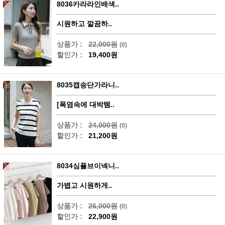
8036카라라인배색..
시원하고 깔끔하..
상품가 :
22,000원
(0)
할인가 :
19,400원
8035캡송단가라니..
[폭염속에 대박템..
상품가 :
24,000원
(0)
할인가 :
21,200원
8034심플브이넥니..
가볍고 시원하게..
상품가 :
26,000원
(0)
할인가 :
22,900원