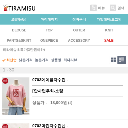
메뉴
검색
마이페이지
장바구니
가입혜택/로그인
BLOUSE
TOP
OUTER
KNIT
PANTS&SKIRT
ONEPIECE
ACCESSORY
티라미슈초특가(3만원이하)
최신순
낮은가격
높은가격
상품명
최다리뷰
1 - 30
0703메이플자수린..
[안사면후회-소량..
상품가 :
18,000원
(1)
0702마린자수린넨..