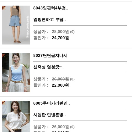
8043양핀턱4부청..
엄청편하고 부담..
상품가 :
28,000원
(0)
할인가 :
24,700원
8027틴틴골지나시
신축성 엄청굿~..
상품가 :
26,000원
(0)
할인가 :
22,900원
8005루이카라린넨..
시원한 린넨혼방..
상품가 :
26,000원
(0)