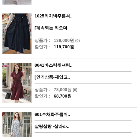
1025리치넥주름셔..
[계속되는 리오더..
상품가 :
136,000원
(0)
할인가 :
119,700원
8041바스락뒷셔링..
[인기상품-재입고..
상품가 :
78,000원
(0)
할인가 :
68,700원
601수채화주름쉬..
살랑살랑~살라라..