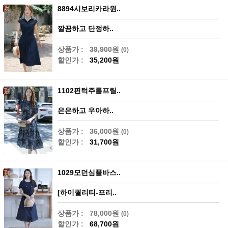
8894시보리카라원..
깔끔하고 단정하..
상품가 :
39,900원
(0)
할인가 :
35,200원
1102핀턱주름프릴..
은은하고 우아하..
상품가 :
36,000원
(0)
할인가 :
31,700원
1029모던심플바스..
[하이퀄리티-프리..
상품가 :
78,000원
(0)
할인가 :
68,700원