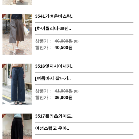
3541가벼운바스락..
[하이퀄리티-브랜..
상품가 :
46,000원
(0)
할인가 :
40,500원
3516엣지시어서커..
[여름바지 잘나가..
상품가 :
41,900원
(0)
할인가 :
36,900원
3517플리츠와이드..
여성스럽고 우아..