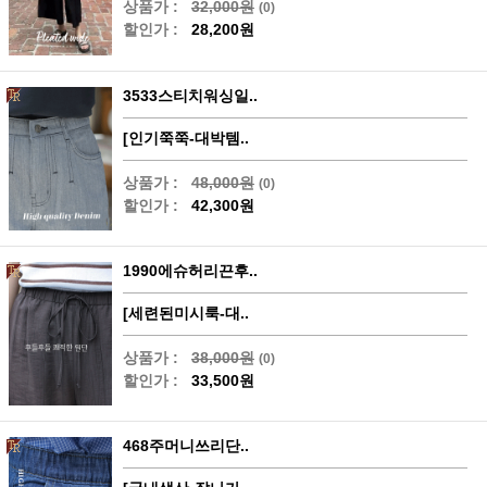
상품가 :
32,000원
(0)
할인가 :
28,200원
3533스티치워싱일..
[인기쭉쭉-대박템..
상품가 :
48,000원
(0)
할인가 :
42,300원
1990에슈허리끈후..
[세련된미시룩-대..
상품가 :
38,000원
(0)
할인가 :
33,500원
468주머니쓰리단..