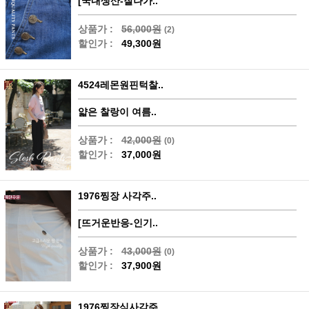
[국내생산-잘나가..
상품가 :
56,000원
(2)
할인가 :
49,300원
4524레몬원핀턱찰..
얇은 찰랑이 여름..
상품가 :
42,000원
(0)
할인가 :
37,000원
1976찡장 사각주..
[뜨거운반응-인기..
상품가 :
43,000원
(0)
할인가 :
37,900원
1976찡장식사각주..