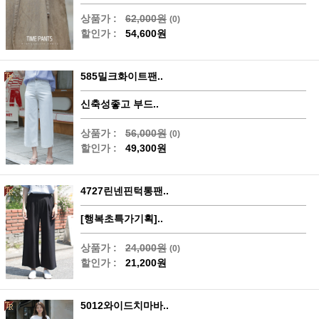
상품가 :
62,000원
(0)
할인가 :
54,600원
585밀크화이트팬..
신축성좋고 부드..
상품가 :
56,000원
(0)
할인가 :
49,300원
4727린넨핀턱통팬..
[행복초특가기획]..
상품가 :
24,000원
(0)
할인가 :
21,200원
5012와이드치마바..