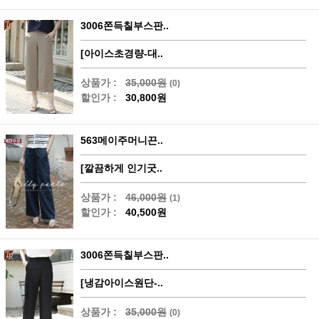
3006쫀득칠부스판..
[아이스초경량-대..
상품가 :
35,000원
(0)
할인가 :
30,800원
563메이주머니끈..
[깔끔하게 인기굿..
상품가 :
46,000원
(1)
할인가 :
40,500원
3006쫀득칠부스판..
[냉감아이스원단-..
상품가 :
35,000원
(0)