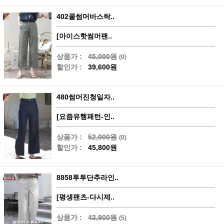
402쿨썸머바스락..
[아이스핫썸머팬..
상품가 :
45,000원
(0)
할인가 :
39,600원
480썸머진청일자..
[요즘유행패턴-인..
상품가 :
52,000원
(0)
할인가 :
45,800원
8858투투단추라인..
[평생팬츠-다시제..
상품가 :
43,900원
(5)