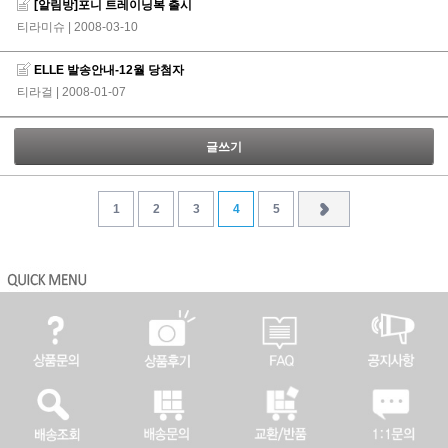
[알림방]포니 트레이닝복 출시
티라미슈
| 2008-03-10
ELLE 발송안내-12월 당첨자
티라걸
| 2008-01-07
글쓰기
1
2
3
4
5