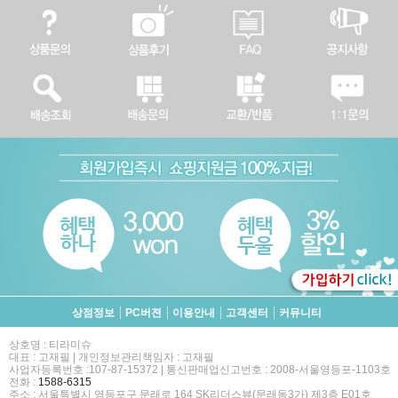
상점정보
PC버젼
이용안내
고객센터
커뮤니티
상호명 : 티라미슈
대표 : 고재필 | 개인정보관리책임자 : 고재필
사업자등록번호 :107-87-15372 | 통신판매업신고번호 : 2008-서울영등포-1103호
전화 :
1588-6315
주소 : 서울특별시 영등포구 문래로 164 SK리더스뷰(문래동3가) 제3층 E01호