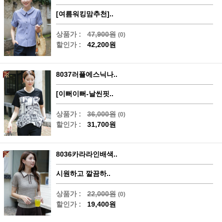
[여름워킹맘추천]..
상품가 :
47,900원
(0)
할인가 :
42,200원
8037러플에스닉나..
[이뻐이뻐-날씬핏..
상품가 :
36,000원
(0)
할인가 :
31,700원
8036카라라인배색..
시원하고 깔끔하..
상품가 :
22,000원
(0)
할인가 :
19,400원