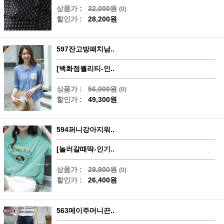
상품가 :
32,000원
(0)
할인가 :
28,200원
597잔고방패치남..
[백화점퀄리티-인..
상품가 :
56,000원
(0)
할인가 :
49,300원
594퍼니강아지워..
[놀러갈때딱-인기..
상품가 :
29,900원
(0)
할인가 :
26,400원
563메이주머니끈..