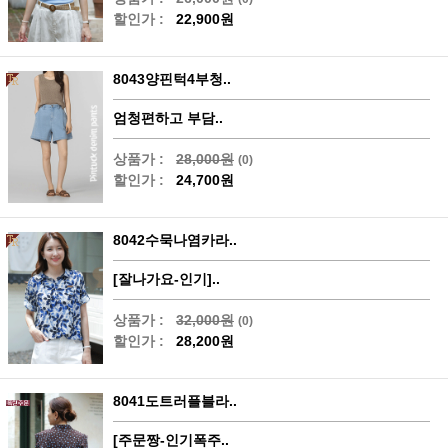
할인가 :
22,900원
8043양핀턱4부청..
엄청편하고 부담..
상품가 :
28,000원
(0)
할인가 :
24,700원
8042수묵나염카라..
[잘나가요-인기]..
상품가 :
32,000원
(0)
할인가 :
28,200원
8041도트러플블라..
[주문짱-인기폭주..