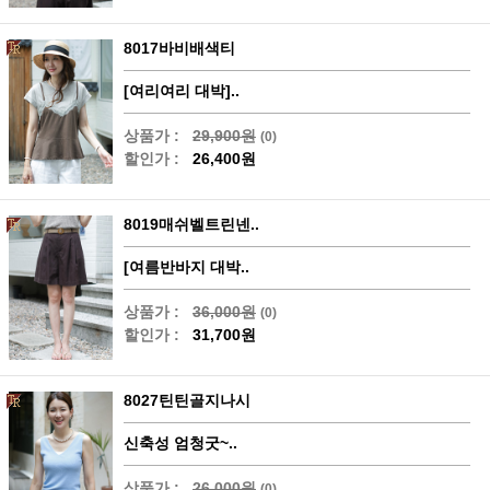
8017바비배색티
[여리여리 대박]..
상품가 :
29,900원
(0)
할인가 :
26,400원
8019매쉬벨트린넨..
[여름반바지 대박..
상품가 :
36,000원
(0)
할인가 :
31,700원
8027틴틴골지나시
신축성 엄청굿~..
상품가 :
26,000원
(0)