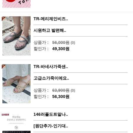
TR-메리제인비즈..
시원하고 발편해..
상품가 :
56,000원
(0)
할인가 :
49,300원
TR-바네사가죽샌..
고급소가죽이에요..
상품가 :
63,900원
(0)
할인가 :
56,300원
146러플도트말나..
[원단추가-인기대..