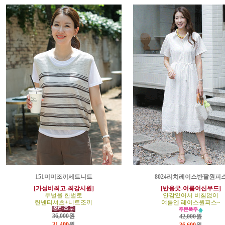
151미미조끼세트니트
8024리치레이스반팔원피
[가성비최고-최강시원]
[반응굿-여름여신무드]
두벌을 한벌로
안감있어서 비침없이
린넨티셔츠+니트조끼
여름엔 레이스원피스~
36,000원
42,000원
31,400
원