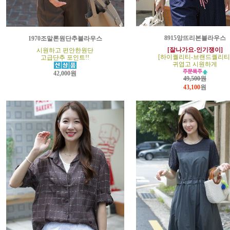
8915앙뜨리본블라우스
1970조말론원단추블라우스
[잘나가요-인기쟁이]
시원하고 편안한원단
[하이퀄리티-브랜드퀄리티
고급단추 포인트!!
귀엽고 시원하게
42,000원
49,500원
43,100
원