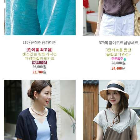
1107뮤직린넨가디건
579목걸이도트남방세트
[한여름 최고템]
3종세트를 몽땅
센스있는 린넨가디건
올킬코디완성~
다양한컬러포인트
28,000원
26,000원
24,400
원
22,700
원