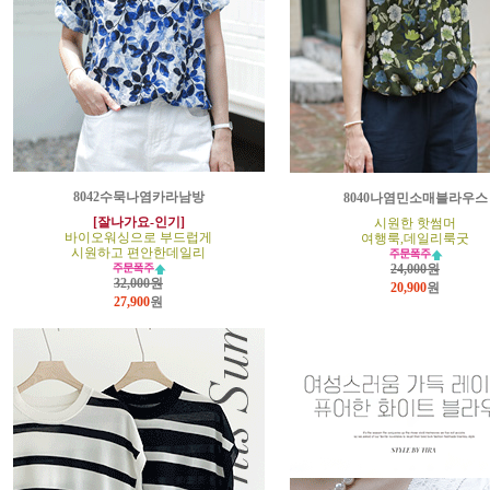
8042수묵나염카라남방
8040나염민소매블라우스
[잘나가요-인기]
시원한 핫썸머
바이오워싱으로 부드럽게
여행룩,데일리룩굿
시원하고 편안한데일리
24,000원
32,000원
20,900
원
27,900
원