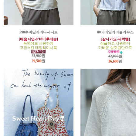
598루미단가라나시니트
8030라임카라블라우스
[배송지연-8/18이후배송]
[잘나가요-대박템]
폭염에도 시원하게
심플하고 시원하게
고급스런 데일리미시룩
가벼운 실켓원단으로
33,900원
42,000원
29,500
원
36,600
원