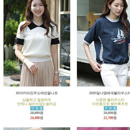
8010카라진주소매반팔니트
8009닻나염배색블라우스
심플하고 깔끔하게
시원한 블라우스티
언제나 질리지않는컬러감
마린풍으로 썸머룩추천
28,000원
26,000원
24,400
원
22,700
원