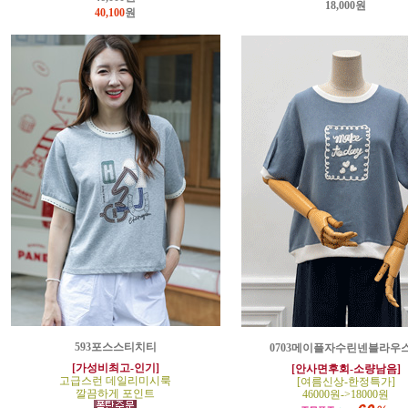
18,000원
40,100
원
593포스스티치티
0703메이플자수린넨블라우
[가성비최고-인기]
[안사면후회-소량남음]
고급스런 데일리미시룩
[여름신상-한정특가]
깔끔하게 포인트
46000원->18000원