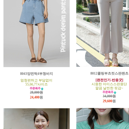
8012쿨링부츠컷스판팬츠
8043양핀턱4부청바지
[완전인기-반응굿]
엄청편하고 부담없이
시원한 아이스스판원단
55,66,77사이즈
깔끔 날씬한 핏감~
28,000원
34,000원
24,400
원
29,600
원