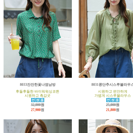
8033잔잔한꽃나염남방
8031콩단추시스루블라우
후들후들한 바이워워싱코튼
시원하고 편안하게
시원하고 촉감굿
가볍게 시스루블라우스
32,000원
25,000원
27,900
원
21,800
원