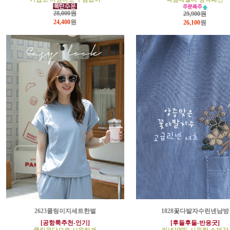
28,000원
29,900원
24,400
원
26,100
원
2623쿨링이지세트한벌
1828꽃다발자수린넨남방
[공항룩추천-인기]
[후들후들-반응굿]