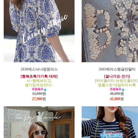
2030에스닉나염원피스
2601베라스팽글반팔티
[행복초특가기획-대박]
[잘나가요-인기]
시~원해보이고,
[하이퀄리티-브랜드퀄리티
생기있어보인다~
명품스런 데일리미시룩
32,000원
48,000원
27,900
원
41,800
원