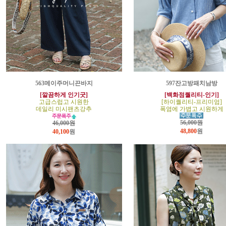
563메이주머니끈바지
597잔고방패치남방
[깔끔하게 인기굿]
[백화점퀄리티-인기]
고급스럽고 시원한
[하이퀄리티-프리미엄]
데일리 미시팬츠강추
폭염에 가볍고 시원하게
56,000원
46,000원
48,800
원
40,100
원