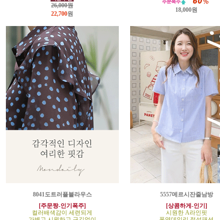
26,000원
18,000원
22,700
원
8041도트러플블라우스
5557메르시잔줄남방
[주문짱-인기폭주]
[상콤하게-인기]
컬러배색감이 세련되게
시원한 A라인핏
가볍고 시원하고 구김없이
폭염데일리 정석패션