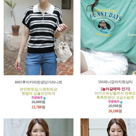
594퍼니강아지워싱티
8005루이카라린넨단가라니트
[놀러갈때딱-인기]
편안한핏감,시원한핏감
바이오워싱돌려서 편해요
핫썸머 심플모던하게
톡톡한원단 고급스럽게
26,000원
29,900원
22,700
원
26,100
원