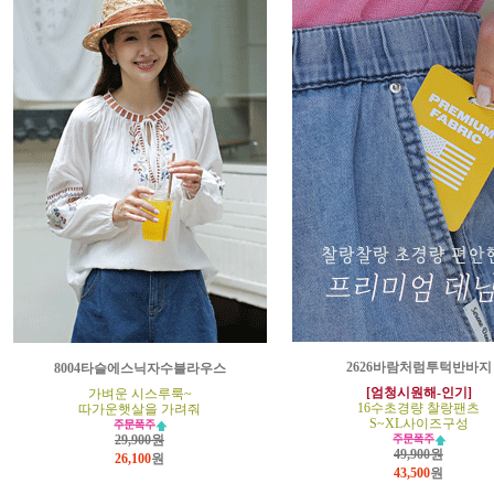
2626바람처럼투턱반바지
8004타슬에스닉자수블라우스
[엄청시원해-인기]
가벼운 시스루룩~
16수초경량 찰랑팬츠
따가운햇살을 가려줘
S~XL사이즈구성
29,900원
49,900원
26,100
원
43,500
원