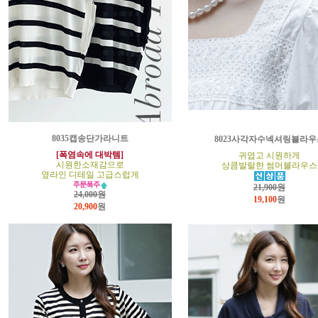
8035캡송단가라니트
8023사각자수넥셔링블라우
[폭염속에 대박템]
귀엽고 시원하게
시원한소재감으로
상큼발랄한 썸머블라우스
옆라인 디테일 고급스럽게
21,900원
24,000원
19,100
원
20,900
원