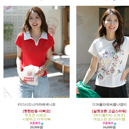
4513시드니카라배색니트
1136플라워써클나염티
[핫한반응-이뻐요]
[실켓코튼 고급스러워]
무조건 사세요~
[하이퀄리티-소재굿]
시원하고 너무이뻐
여성스런 코디아이템
29,900원
34,000원