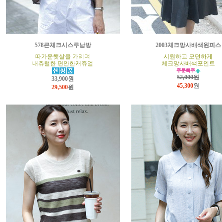
578큰체크시스루남방
2003체크망사배색원피스
따가운햇살을 가리며
시원하고 모던하게
내츄럴한 편안한캐쥬얼
체크망사배색포인트
52,000원
33,900원
45,300
원
29,500
원