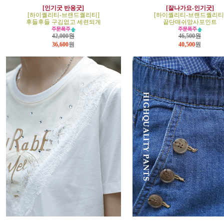
[인기굿 반응굿]
[잘나가요-인기굿]
[하이퀄리티-브랜드퀄리티]
[하이퀄리티-브랜드퀄리티
후들후들 구김없고 세련되게
끝단매쉬망사포인트
42,000원
46,500원
36,600
원
40,500
원