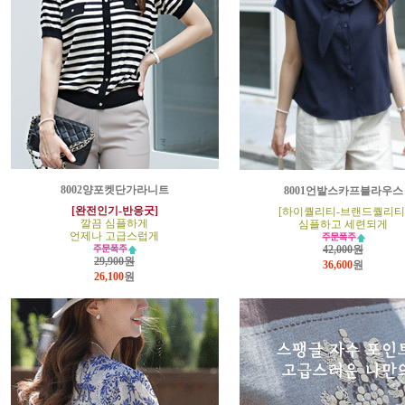
8002양포켓단가라니트
8001언발스카프블라우스
[완전인기-반응굿]
[하이퀄리티-브랜드퀄리티
깔끔 심플하게
심플하고 세련되게
언제나 고급스럽게
42,000원
29,900원
36,600
원
26,100
원