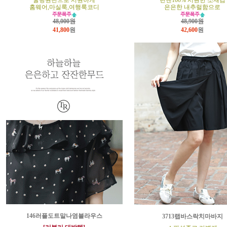
쿨링원단으로 시원하게
린넨100% 시원한 소재감
홈웨어,마실룩,여행룩코디
은은한 내추럴함으로
48,000원
48,900원
41,800
원
42,600
원
146러플도트말나염블라우스
3713랩바스락치마바지