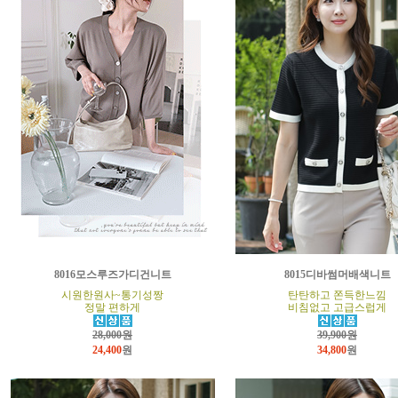
8016모스루즈가디건니트
8015디바썸머배색니트
시원한원사~통기성짱
탄탄하고 쫀득한느낌
정말 편하게
비침없고 고급스럽게
28,000원
39,900원
24,400
원
34,800
원