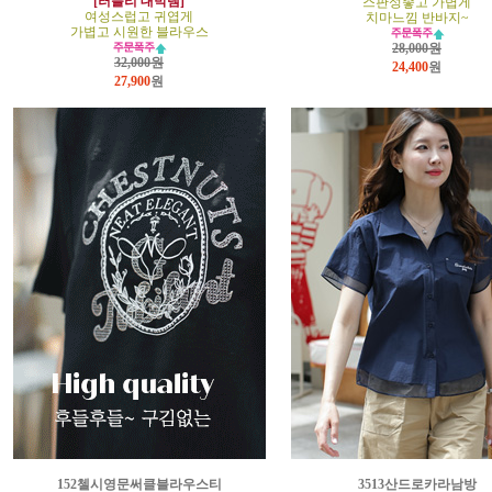
[러블리 대박템]
스판성좋고 가볍게
여성스럽고 귀엽게
치마느낌 반바지~
가볍고 시원한 블라우스
28,000원
32,000원
24,400
원
27,900
원
152첼시영문써클블라우스티
3513산드로카라남방