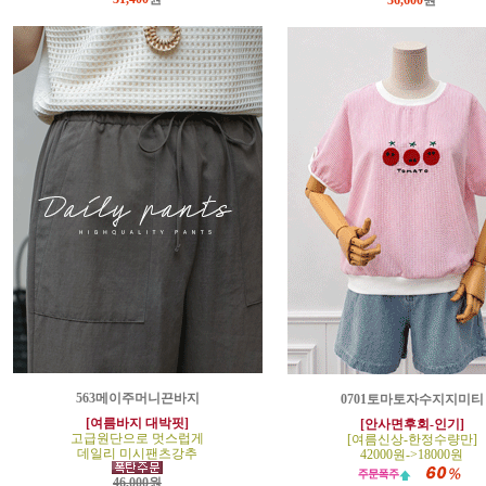
36,600
원
563메이주머니끈바지
0701토마토자수지지미티
[여름바지 대박핏]
[안사면후회-인기]
고급원단으로 멋스럽게
[여름신상-한정수량만]
데일리 미시팬츠강추
42000원->18000원
46,000원