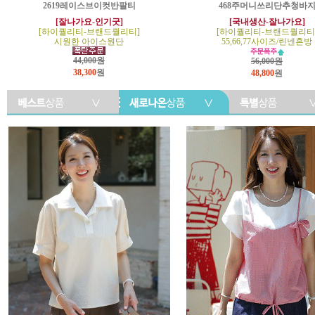
2619레이스브이컷반팔티
468주머니쓰리단추청바
[잘나가요-인기굿]
[국내생산-잘나가요]
[하이퀄리티-브랜드퀄리티]
[하이퀄리티-브랜드퀄리티
시원한 아이스원단
55,66,77사이즈/린넨혼방
44,000원
56,000원
38,300
원
48,800
원