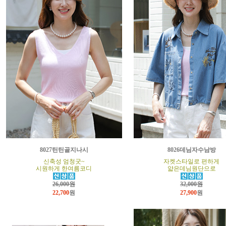
8027틴틴골지나시
8026데님자수남방
신축성 엄청굿~
자켓스타일로 편하게
시원하게 한여름코디
얇은데님원단으로
26,000원
32,000원
22,700
원
27,900
원