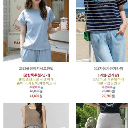
2623쿨링이지세트한벌
562자동차단가라티
[공항룩추천-인기]
[귀염-인기짱]
쿨링원단으로 시원하게
모던하고 캐쥬얼하게
홈웨어,마실룩,여행룩코디
이쁜나염포인트
48,000원
26,000원
41,800
원
22,700
원