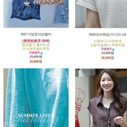
8887가방장식반팔티
8000프리짜임가디건니트
[완전반응굿-대박]
시원하고 다양하게
원단좋고,퀄리티굿
오픈가능해서 자켓처럼
미시캐주얼티추천
24,000원
29,800원
20,900
원
26,000
원