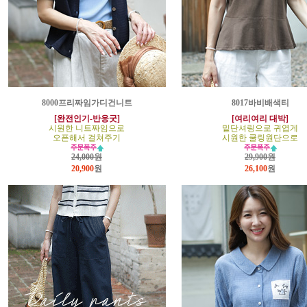
8000프리짜임가디건니트
8017바비배색티
[완전인기-반응굿]
[여리여리 대박]
시원한 니트짜임으로
밑단셔링으로 귀엽게
오픈해서 걸쳐주기
시원한 쿨링원단으로
24,000원
29,900원
20,900
원
26,100
원