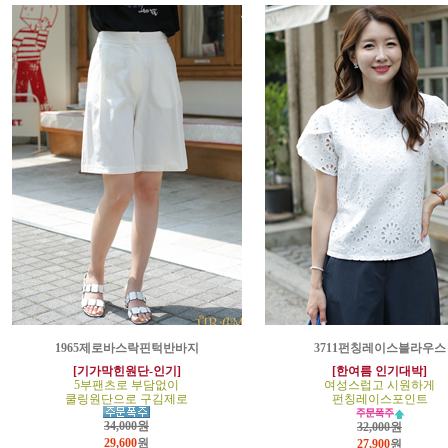
1965제로바스락핀턱반바지
3711펀칭레이스블라우스
[기가막힌원단-인기]
[한여름 인기대박]
5부팬츠로 부담없이
여성스럽고 시원하게
쿨링원단으로 구김제로
펀칭레이스포인트
34,000원
32,000원
29,600
원
27,900
원