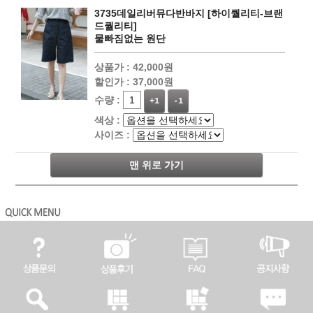
3735데일리버뮤다반바지 [하이퀄리티-브랜
드퀄리티]
물빠짐없는 원단
상품가 :
42,000원
할인가 :
37,000원
수량 :
+1
-1
색상 :
사이즈 :
맨 위로 가기