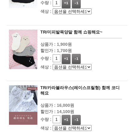
수량 :
+1
-1
색상 :
TR/미피발목양말 함께 쇼핑해요~
상품가 :
1,900원
할인가 :
1,700원
수량 :
+1
-1
색상 :
TR/카라블라우스(레이스프릴형) 함께 코디
해요
상품가 :
16,000원
할인가 :
14,100원
수량 :
+1
-1
색상 :