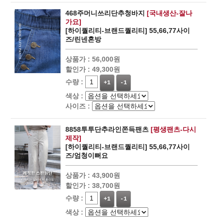
468주머니쓰리단추청바지
[국내생산-잘나
가요]
[하이퀄리티-브랜드퀄리티] 55,66,77사이
즈/린넨혼방
상품가 :
56,000원
할인가 :
49,300원
수량 :
+1
-1
색상 :
사이즈 :
8858투투단추라인쫀득팬츠
[평생팬츠-다시
제작]
[하이퀄리티-브랜드퀄리티] 55,66,77사이
즈/엄청이뻐요
상품가 :
43,900원
할인가 :
38,700원
수량 :
+1
-1
색상 :