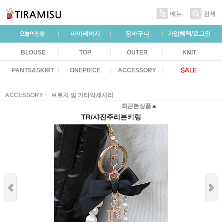
메뉴
검색
마이페이지
장바구니
가입혜택/로그인
BLOUSE
TOP
OUTER
KNIT
PANTS&SKIRT
ONEPIECE
ACCESSORY
ACCESSORY
브로치 및 기타악세사리
최근본상품
TR/샤진주리본키링