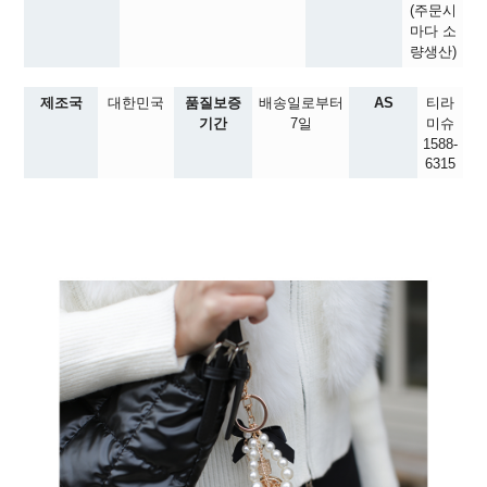
(주문시
마다 소
량생산)
제조국
대한민국
품질보증
배송일로부터
AS
티라
기간
7일
미슈
1588-
6315