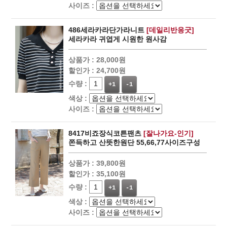
사이즈 :
486세라카라단가라니트
[데일리반응굿]
세라카라 귀엽게 시원한 원사감
상품가 :
28,000원
할인가 :
24,700원
수량 :
+1
-1
색상 :
사이즈 :
8417비죠장식코튼팬츠
[잘나가요-인기]
쫀득하고 산뜻한원단 55,66,77사이즈구성
상품가 :
39,800원
할인가 :
35,100원
수량 :
+1
-1
색상 :
사이즈 :