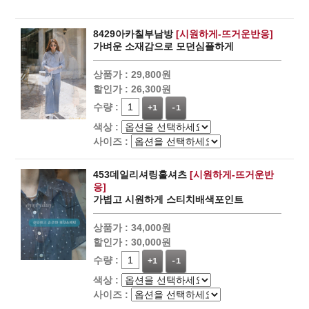
8429아카칠부남방
[시원하게-뜨거운반응]
가벼운 소재감으로 모던심플하게
상품가 :
29,800원
할인가 :
26,300원
수량 :
+1
-1
색상 :
사이즈 :
453데일리셔링훌셔츠
[시원하게-뜨거운반
응]
가볍고 시원하게 스티치배색포인트
상품가 :
34,000원
할인가 :
30,000원
수량 :
+1
-1
색상 :
사이즈 :