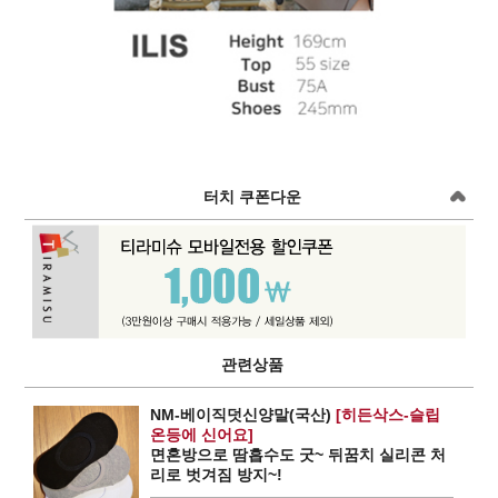
터치 쿠폰다운
관련상품
NM-베이직덧신양말(국산)
[히든삭스-슬립
온등에 신어요]
면혼방으로 땀흡수도 굿~ 뒤꿈치 실리콘 처
리로 벗겨짐 방지~!