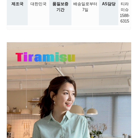
제조국
대한민국
품질보증
배송일로부터
AS담당
티라
기간
7일
미슈
1588-
6315