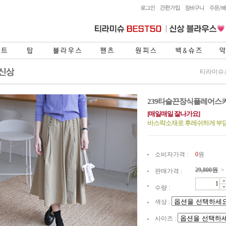
티라미슈
239타슬끈장식플레어스
[매일매일 잘나가요]
바스락소재로 후레쉬하게 부
소비자가격 :
0
원
29,800
원
>
판매가격 :
수량 :
색상 :
사이즈 :