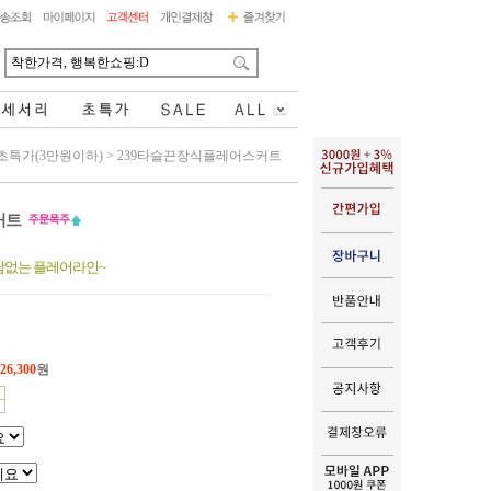
초특가(3만원이하)
>
239타슬끈장식플레어스커트
커트
담없는 플레어라인~
26,300
원