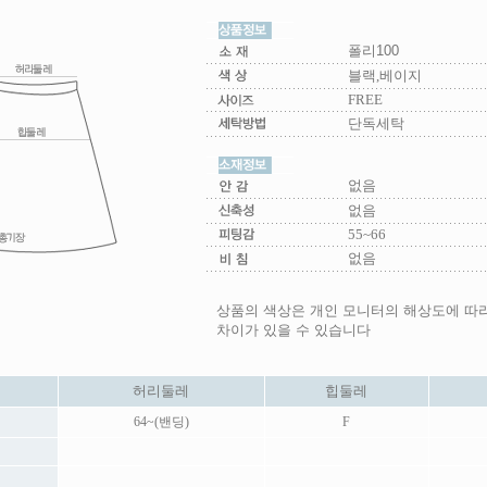
폴리100
블랙,베이지
FREE
단독세탁
없음
없음
55~66
없음
상품의 색상은 개인 모니터의 해상도에 따
차이가 있을 수 있습니다
허리둘레
힙둘레
64~(밴딩)
F