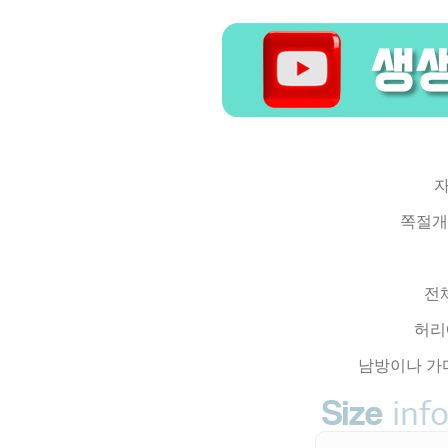
자
쪽절개
전
허리
남방이나 가