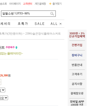
초특가(3만원이하)
>
239타슬끈장식플레어스커트
커트
담없는 플레어라인~
26,300
원