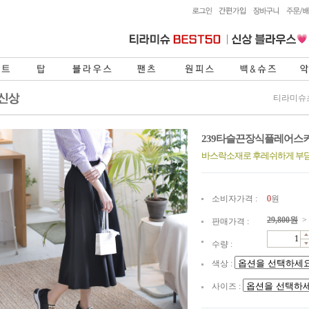
티라미슈
239타슬끈장식플레어스
바스락소재로 후레쉬하게 부
소비자가격 :
0
원
29,800
원
>
판매가격 :
수량 :
색상 :
사이즈 :