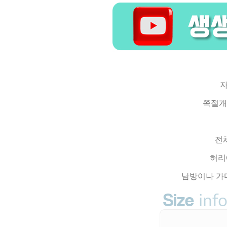
자
쪽절개
전
허리
남방이나 가