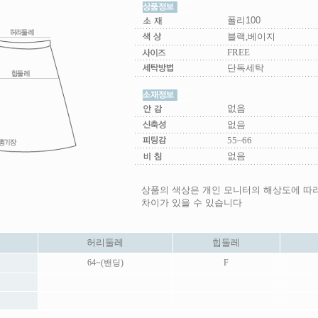
폴리100
블랙,베이지
FREE
단독세탁
없음
없음
55~66
없음
상품의 색상은 개인 모니터의 해상도에 따
차이가 있을 수 있습니다
허리둘레
힙둘레
64~(밴딩)
F