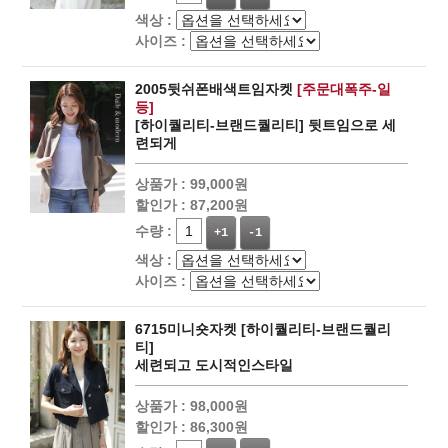
색상 :
사이즈 :
2005뒷쉬폰배색트임자켓
[주문대폭주-일
등]
[하이퀄리티-브랜드퀄리티] 뒷트임으로 세
련되게
상품가 :
99,000원
할인가 :
87,200원
수량 :
+1
-1
색상 :
사이즈 :
6715미니숏자켓 [하이퀄리티-브랜드퀄리
티]
세련되고 도시적인스타일
상품가 :
98,000원
할인가 :
86,300원