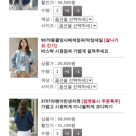
할인가 :
40,500원
수량 :
+1
-1
색상 :
사이즈 :
9079몽클망사배색점퍼/막장세일
[잘나가
요-인기]
바스락 시원점퍼 가볍게 걸쳐주세요
상품가 :
26,600원
수량 :
+1
-1
색상 :
사이즈 :
3707라벤더린넨자켓
[업뎃동시 주문폭주]
가볍고 시원하게 미니멀하게 코디하기
상품가 :
58,000원
할인가 :
51,100원
수량 :
+1
-1