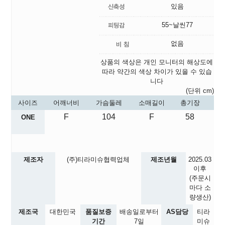
있음
55~날씬77
없음
상품의 색상은 개인 모니터의 해상도에
따라 약간의 색상 차이가 있을 수 있습
니다
(단위 cm)
사이즈
어깨너비
가슴둘레
소매길이
총기장
F
104
F
58
ONE
제조자
(주)티라미슈협력업체
제조년월
2025.03
이후
(주문시
마다 소
량생산)
제조국
대한민국
품질보증
배송일로부터
AS담당
티라
기간
7일
미슈