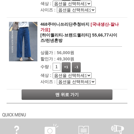
색상 :
사이즈 :
468주머니쓰리단추청바지
[국내생산-잘나
가요]
[하이퀄리티-브랜드퀄리티] 55,66,77사이
즈/린넨혼방
상품가 :
56,000원
할인가 :
49,300원
수량 :
+1
-1
색상 :
사이즈 :
맨 위로 가기