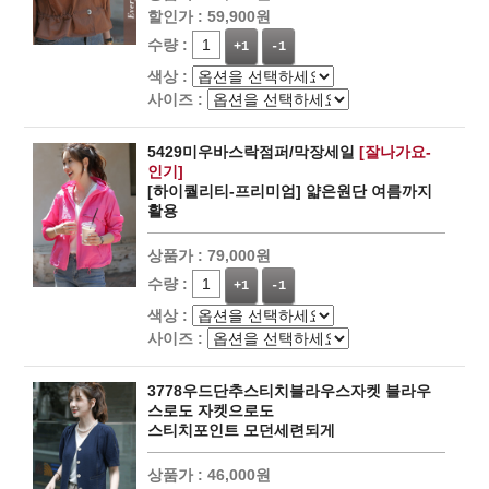
할인가 :
59,900원
수량 :
+1
-1
색상 :
사이즈 :
5429미우바스락점퍼/막장세일
[잘나가요-
인기]
[하이퀄리티-프리미엄] 얇은원단 여름까지
활용
상품가 :
79,000원
수량 :
+1
-1
색상 :
사이즈 :
3778우드단추스티치블라우스자켓 블라우
스로도 자켓으로도
스티치포인트 모던세련되게
상품가 :
46,000원