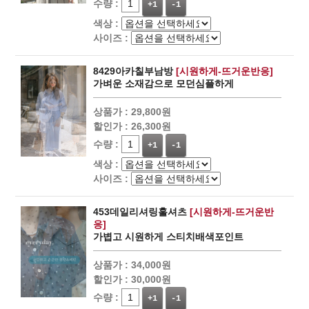
수량 :
+1
-1
색상 :
사이즈 :
8429아카칠부남방
[시원하게-뜨거운반응]
가벼운 소재감으로 모던심플하게
상품가 :
29,800원
할인가 :
26,300원
수량 :
+1
-1
색상 :
사이즈 :
453데일리셔링훌셔츠
[시원하게-뜨거운반
응]
가볍고 시원하게 스티치배색포인트
상품가 :
34,000원
할인가 :
30,000원
수량 :
+1
-1