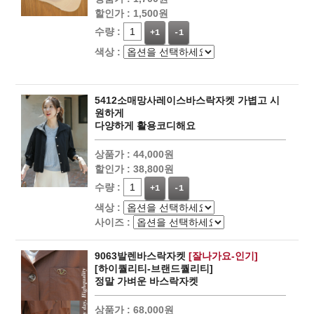
할인가 :
1,500원
수량 :
+1
-1
색상 :
5412소매망사레이스바스락자켓 가볍고 시
원하게
다양하게 활용코디해요
상품가 :
44,000원
할인가 :
38,800원
수량 :
+1
-1
색상 :
사이즈 :
9063발렌바스락자켓
[잘나가요-인기]
[하이퀄리티-브랜드퀄리티]
정말 가벼운 바스락자켓
상품가 :
68,000원