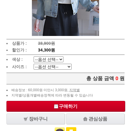
상품가 :
38,900원
할인가 :
34,300원
색상 :
사이즈 :
총 상품 금액
0
원
배송정보 : 60,000원 미만시 3,000원,
지역별
지역별/상품개별배송정책에 따라 변동될 수 있습니다
구매하기
장바구니
관심상품