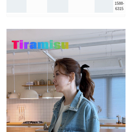
1588-
6315