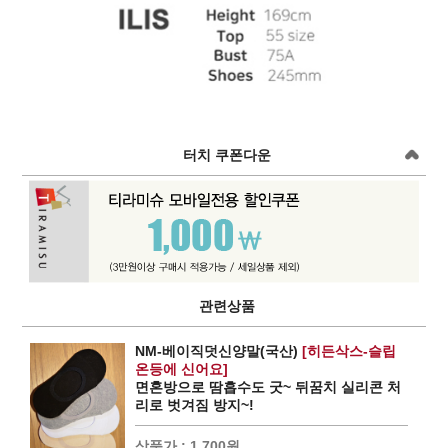
터치 쿠폰다운
관련상품
NM-베이직덧신양말(국산)
[히든삭스-슬립
온등에 신어요]
면혼방으로 땀흡수도 굿~ 뒤꿈치 실리콘 처
리로 벗겨짐 방지~!
상품가 :
1,700원