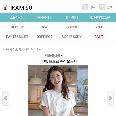
메뉴
검색
마이페이지
장바구니
가입혜택/로그인
BLOUSE
TOP
OUTER
KNIT
PANTS&SKIRT
ONEPIECE
ACCESSORY
티라미슈초특가(3만원이하)
최근본상품
988뒷토토단추라운드티