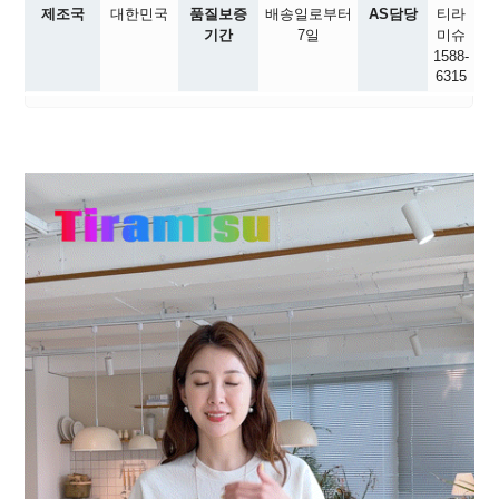
제조국
대한민국
품질보증
배송일로부터
AS담당
티라
기간
7일
미슈
1588-
6315