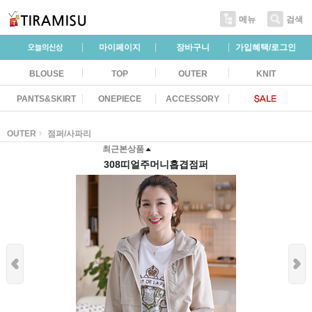
메뉴
검색
마이페이지
장바구니
가입혜택/로그인
BLOUSE
TOP
OUTER
KNIT
PANTS&SKIRT
ONEPIECE
ACCESSORY
OUTER
점퍼/사파리
최근본상품
308띠얼주머니홉겹점퍼