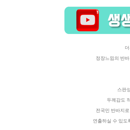
더
정장느낌의 반바
스판성
두께감도 적
전국민 반바지로
연출하실 수 있도