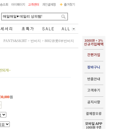
PANTS&SKIRT
>
반바지
>
8002큐롯6부반바지
련되게~
30,000
원