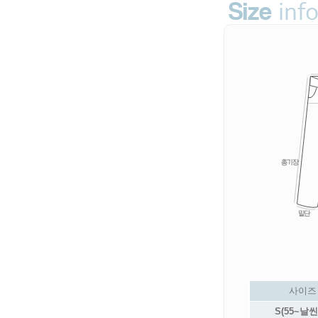
사이즈
S(55~날씬