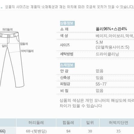
폴리96%+스판4%
베이지,아이보리,먹색
S,M
(모델착용사이즈:S)
드라이클리닝
없음
있음
55~77
없음
상품의 색상은 개인 모니터의 해상도에 따
차이가 있을 수 있습니다
허리둘레
힙둘레
밑위
허벅지단면
66)
68~(뒷밴딩)
30
35
94