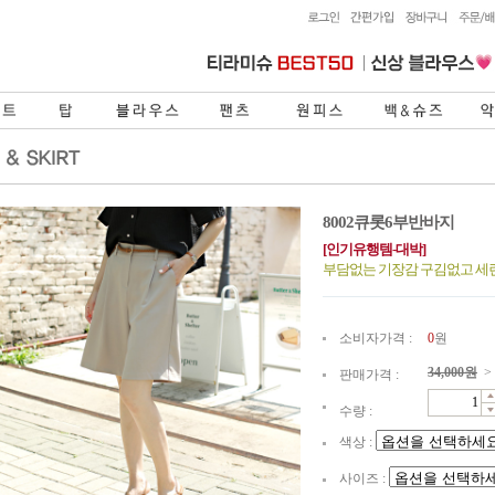
8002큐롯6부반바지
[인기유행템-대박]
부담없는 기장감 구김없고 세
소비자가격 :
0
원
34,000
원
>
판매가격 :
수량 :
색상 :
사이즈 :