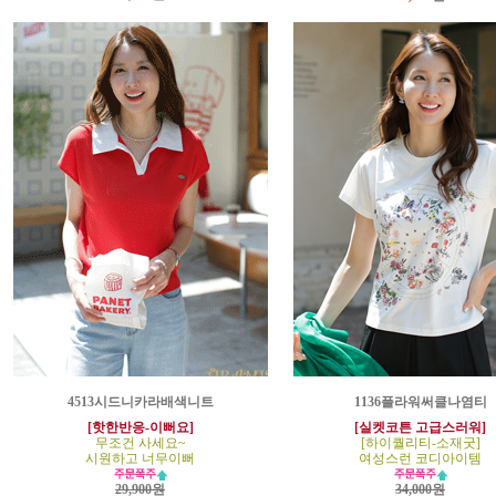
4513시드니카라배색니트
1136플라워써클나염티
[핫한반응-이뻐요]
[실켓코튼 고급스러워]
무조건 사세요~
[하이퀄리티-소재굿]
시원하고 너무이뻐
여성스런 코디아이템
29,900원
34,000원