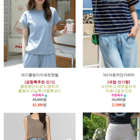
2623쿨링이지세트한벌
562자동차단가라티
[공항룩추천-인기]
[귀염-인기짱]
쿨링원단으로 시원하게
모던하고 캐쥬얼하게
홈웨어,마실룩,여행룩코디
이쁜나염포인트
48,000원
26,000원
42,300
원
22,900
원