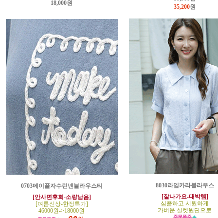
18,000원
35,200
원
8030라임카라블라우스
0703메이플자수린넨블라우스티
[잘나가요-대박템]
[안사면후회-소량남음]
심플하고 시원하게
[여름신상-한정특가]
가벼운 실켓원단으로
46000원->18000원