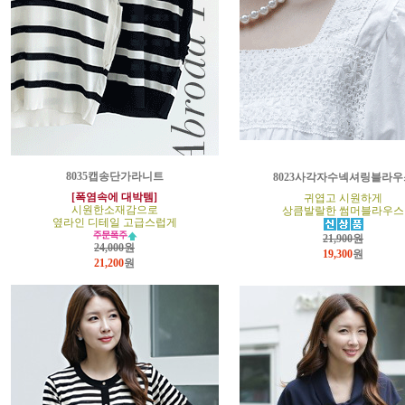
8035캡송단가라니트
8023사각자수넥셔링블라우
[폭염속에 대박템]
귀엽고 시원하게
시원한소재감으로
상큼발랄한 썸머블라우스
옆라인 디테일 고급스럽게
21,900원
24,000원
19,300
원
21,200
원