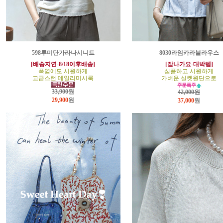
598루미단가라나시니트
8030라임카라블라우스
[배송지연-8/18이후배송]
[잘나가요-대박템]
폭염에도 시원하게
심플하고 시원하게
고급스런 데일리미시룩
가벼운 실켓원단으로
33,900원
42,000원
29,900
원
37,000
원