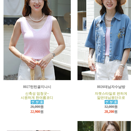
8027틴틴골지나시
8026데님자수남방
신축성 엄청굿~
자켓스타일로 편하게
시원하게 한여름코디
얇은데님원단으로
26,000원
32,000원
22,900
원
28,200
원