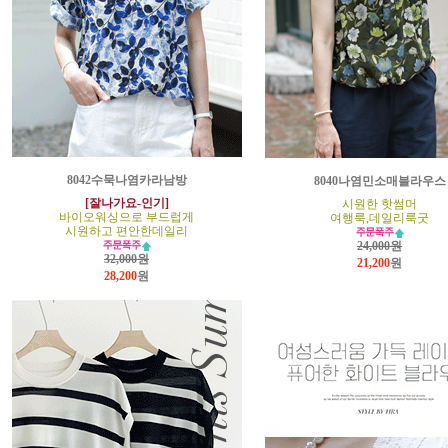
8042수묵나염카라남방
8040나염민소매블라우스
[잘나가요-인기]
시원한 핫썸머
바이오워싱으로 부드럽게
여행룩,데일리룩굿
시원하고 편안한데일리
24,000원
32,000원
21,200
원
28,200
원