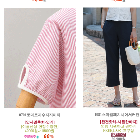
37,000
원
1981스마일패치시어서커팬
0701토마토자수지지미티
[완전핫해-시원한바지]
[안사면후회-인기]
엄청 시원하고 편하게
[여름신상-한정수량만]
FREE,L사이즈구성
42000원->18000원
39,900원