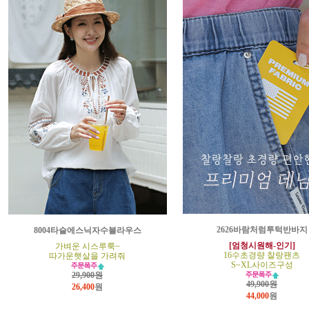
2626바람처럼투턱반바지
8004타슬에스닉자수블라우스
[엄청시원해-인기]
가벼운 시스루룩~
16수초경량 찰랑팬츠
따가운햇살을 가려줘
S~XL사이즈구성
29,900원
49,900원
26,400
원
44,000
원