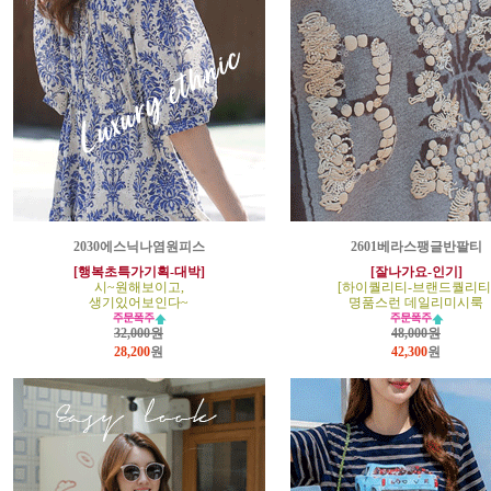
2030에스닉나염원피스
2601베라스팽글반팔티
[행복초특가기획-대박]
[잘나가요-인기]
시~원해보이고,
[하이퀄리티-브랜드퀄리티
생기있어보인다~
명품스런 데일리미시룩
32,000원
48,000원
28,200
원
42,300
원