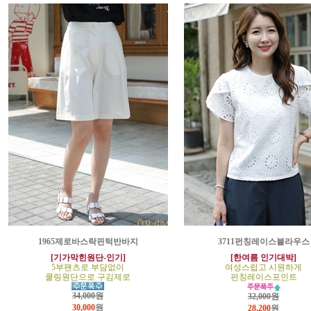
1965제로바스락핀턱반바지
3711펀칭레이스블라우스
[기가막힌원단-인기]
[한여름 인기대박]
5부팬츠로 부담없이
여성스럽고 시원하게
쿨링원단으로 구김제로
펀칭레이스포인트
34,000원
32,000원
30,000
원
28,200
원