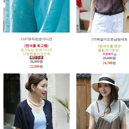
1107뮤직린넨가디건
579목걸이도트남방세트
[한여름 최고템]
3종세트를 몽땅
센스있는 린넨가디건
올킬코디완성~
다양한컬러포인트
28,000원
26,000원
24,700
원
22,900
원