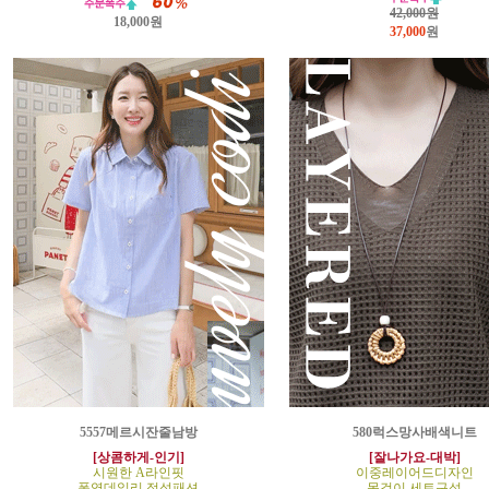
42,000원
18,000원
37,000
원
5557메르시잔줄남방
580럭스망사배색니트
[상콤하게-인기]
[잘나가요-대박]
시원한 A라인핏
이중레이어드디자인
폭염데일리 정석패션
목걸이 세트구성