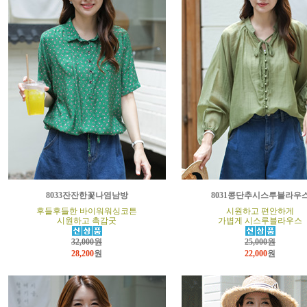
8033잔잔한꽃나염남방
8031콩단추시스루블라우
후들후들한 바이워워싱코튼
시원하고 편안하게
시원하고 촉감굿
가볍게 시스루블라우스
32,000원
25,000원
28,200
원
22,000
원