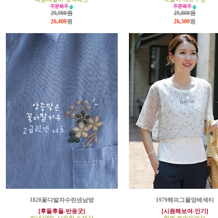
29,900원
29,800원
26,400
원
26,300
원
1828꽃다발자수린넨남방
1979해피그물망배색티
[후들후들-반응굿]
[시원해보여-인기]