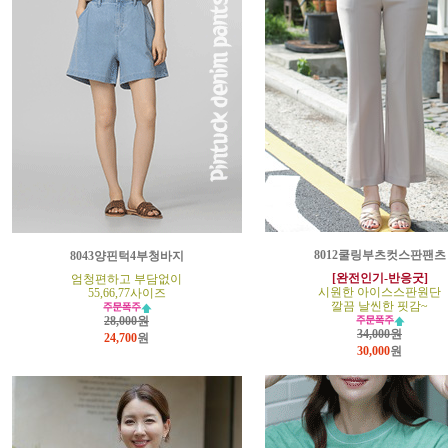
8012쿨링부츠컷스판팬츠
8043양핀턱4부청바지
[완전인기-반응굿]
엄청편하고 부담없이
시원한 아이스스판원단
55,66,77사이즈
깔끔 날씬한 핏감~
28,000원
34,000원
24,700
원
30,000
원