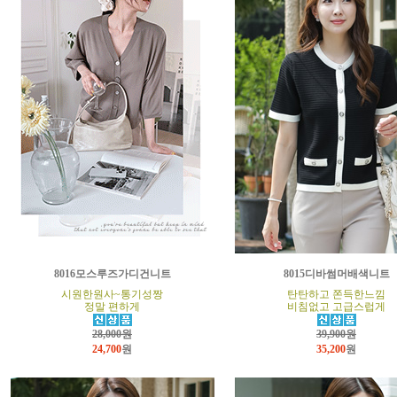
8016모스루즈가디건니트
8015디바썸머배색니트
시원한원사~통기성짱
탄탄하고 쫀득한느낌
정말 편하게
비침없고 고급스럽게
28,000원
39,900원
24,700
원
35,200
원