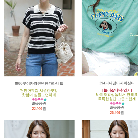
594퍼니강아지워싱티
8005루이카라린넨단가라니트
[놀러갈때딱-인기]
편안한핏감,시원한핏감
바이오워싱돌려서 편해요
핫썸머 심플모던하게
톡톡한원단 고급스럽게
26,000원
29,900원
22,900
원
26,400
원