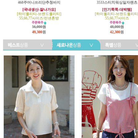
468주머니쓰리단추청바지
3533스티치워싱일자팬츠
[국내생산-잘나가요]
[인기쭉쭉-대박템]
[하이퀄리티-브랜드퀄리티]
[하이퀄리티-브랜드퀄리티
55,66,77사이즈/린넨혼방
55,66,77사이즈
56,000원
48,000원
49,300
원
42,300
원