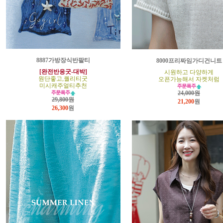
8887가방장식반팔티
8000프리짜임가디건니트
[완전반응굿-대박]
시원하고 다양하게
원단좋고,퀄리티굿
오픈가능해서 자켓처럼
미시캐주얼티추천
24,000원
29,800원
21,200
원
26,300
원