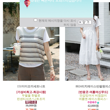
현재의 메시지창을 다시 표시
하지 않음
151미미조끼세트니트
8024리치레이스반팔원피
[가성비최고-최강시원]
[반응굿-여름여신무드]
두벌을 한벌로
안감있어서 비침없이
린넨티셔츠+니트조끼
여름엔 레이스원피스~
36,000원
42,000원
31,700
원