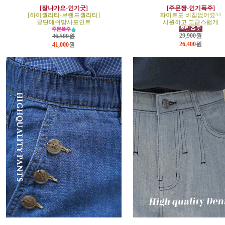
[잘나가요-인기굿]
[주문짱-인기폭주]
[하이퀄리티-브랜드퀄리티]
화이트도 비침없어요^^
끝단매쉬망사포인트
시원하고 고급스럽게
29,900원
46,500원
26,400
원
41,000
원