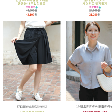
린넨100% 시원한 소재감
함께 붙어있어요
은은한 내추럴함으로
세련되고 엣지있게
48,900원
24,000원
43,100
원
21,200
원
144오일리카라셔링블라우
3713랩바스락치마바지