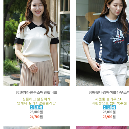
8010카라진주소매반팔니트
8009닻나염배색블라우스
심플하고 깔끔하게
시원한 블라우스티
언제나 질리지않는컬러감
마린풍으로 썸머룩추천
28,000원
26,000원
24,700
원
22,900
원