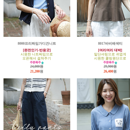
8000프리짜임가디건니트
8017바비배색티
[완전인기-반응굿]
[여리여리 대박]
시원한 니트짜임으로
밑단셔링으로 귀엽게
오픈해서 걸쳐주기
시원한 쿨링원단으로
24,000원
29,900원
21,200
원
26,400
원