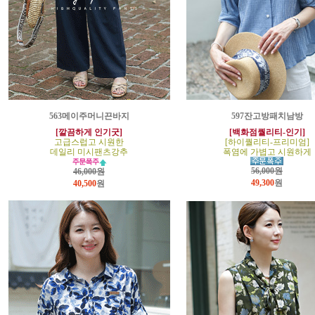
563메이주머니끈바지
597잔고방패치남방
[깔끔하게 인기굿]
[백화점퀄리티-인기]
고급스럽고 시원한
[하이퀄리티-프리미엄]
데일리 미시팬츠강추
폭염에 가볍고 시원하게
56,000원
46,000원
49,300
원
40,500
원