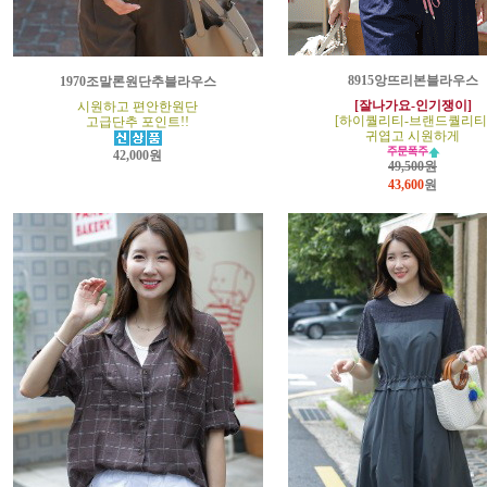
8915앙뜨리본블라우스
1970조말론원단추블라우스
[잘나가요-인기쟁이]
시원하고 편안한원단
[하이퀄리티-브랜드퀄리티
고급단추 포인트!!
귀엽고 시원하게
42,000원
49,500원
43,600
원