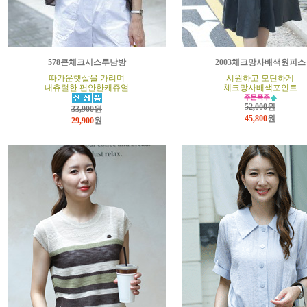
578큰체크시스루남방
2003체크망사배색원피스
따가운햇살을 가리며
시원하고 모던하게
내츄럴한 편안한캐쥬얼
체크망사배색포인트
52,000원
33,900원
45,800
원
29,900
원