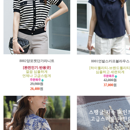
8002양포켓단가라니트
8001언발스카프블라우스
[완전인기-반응굿]
[하이퀄리티-브랜드퀄리티
깔끔 심플하게
심플하고 세련되게
언제나 고급스럽게
42,000원
29,900원
37,000
원
26,400
원