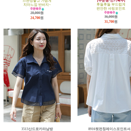
[주문짱-인기폭주]
스판성좋고 가볍게
후들후들 부드럽게
치마느낌 반바지~
편안한 셔링포인트
28,000원
36,000원
24,700
원
31,700
원
3513산드로카라남방
8916뒷펀칭레이스포인트셔