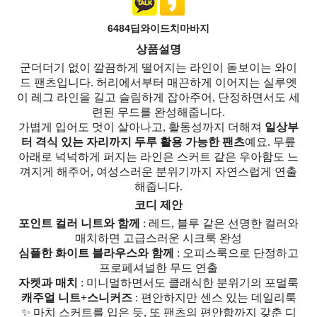
6484딥와이드치마바지
상품설명
군더더기 없이 깔끔하게 떨어지는 라인이 돋보이는 와이
드 팬츠입니다. 허리에서부터 매끈하게 이어지는 실루엣
이 레그 라인을 길고 슬림하게 잡아주어, 단정하면서도 세
련된 무드를 완성해줍니다.
가볍게 입어도 멋이 살아나고, 활동성까지 더해져
일상부
터 격식 있는 자리까지 두루 활용 가능한 팬츠
예요. 무릎
아래로 넉넉하게 퍼지는 라인은 스커트 같은 우아함도 느
껴지게 해주어, 여성스러운 분위기까지 자연스럽게 연출
해줍니다.
코디 제안
포인트 컬러 니트와 함께
: 레드, 블루 같은 선명한 컬러와
매치하면 고급스러운 시크룩 완성
심플한 화이트 블라우스와 함께
: 오피스룩으로 단정하고
프로페셔널한 무드 연출
자켓과 매치
: 미니멀하면서도 클래식한 분위기의 포멀룩
캐주얼 니트+스니커즈
: 편안하지만 센스 있는 데일리룩
✨ 마치 스커트를 입은 듯, 또 팬츠의 편안함까지 갖춘 디