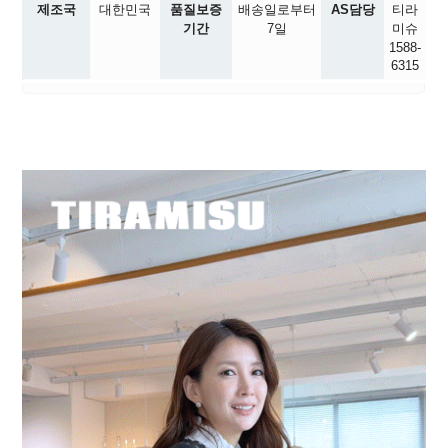
제조국
대한민국
품질보증
배송일로부터
AS담당
티라
기간
7일
미슈
1588-
6315