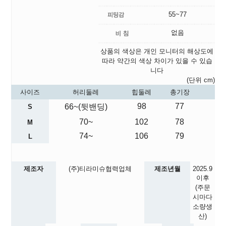
55~77
없음
상품의 색상은 개인 모니터의 해상도에
따라 약간의 색상 차이가 있을 수 있습
니다
(단위 cm)
사이즈
허리둘레
힙둘레
총기장
98
77
66~(뒷밴딩)
S
70~
102
78
M
74~
106
79
L
제조자
(주)티라미슈협력업체
제조년월
2025.9
이후
(주문
시마다
소량생
산)